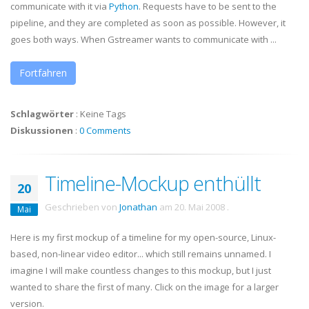
communicate with it via
Python
. Requests have to be sent to the
pipeline, and they are completed as soon as possible. However, it
goes both ways. When
Gstreamer
wants to communicate with ...
Fortfahren
Schlagwörter
:
Keine Tags
Diskussionen
:
0 Comments
Timeline-Mockup enthüllt
20
Geschrieben von
Jonathan
am
20. Mai 2008
.
Mai
Here is my first
mockup
of a timeline for my open-source, Linux-
based, non-linear video editor... which still remains unnamed. I
imagine I will make countless changes to this
mockup
, but I just
wanted to share the first of many. Click on the image for a larger
version.