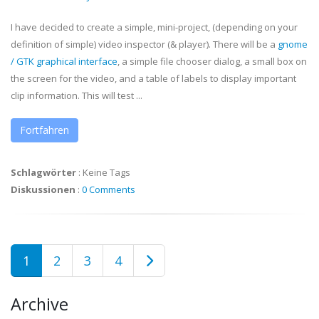
I have decided to create a simple, mini-project, (depending on your
definition of simple) video inspector (& player). There will be a
gnome
/
GTK
graphical interface
, a simple file chooser dialog, a small box on
the screen for the video, and a table of labels to display important
clip information. This will test ...
Fortfahren
Schlagwörter
:
Keine Tags
Diskussionen
:
0 Comments
1
2
3
4
Archive