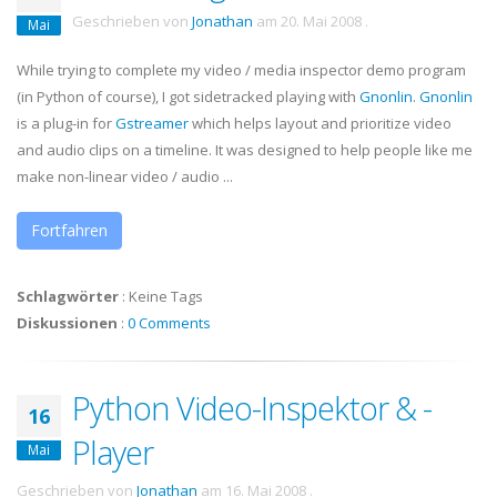
Geschrieben von
Jonathan
am
20. Mai 2008
.
Mai
While trying to complete my video / media inspector demo program
(in Python of course), I got sidetracked playing with
Gnonlin
.
Gnonlin
is a plug-in for
Gstreamer
which helps layout and prioritize video
and audio clips on a timeline. It was designed to help people like me
make non-linear video / audio ...
Fortfahren
Schlagwörter
:
Keine Tags
Diskussionen
:
0 Comments
Python Video-Inspektor & -
16
Player
Mai
Geschrieben von
Jonathan
am
16. Mai 2008
.