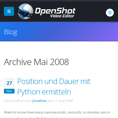
Blog
Archive Mai 2008
Position und Dauer mit
27
Python ermitteln
Mai
Geschrieben von
Jonathan
am
27. Mai 2008
.
Want to know how many nanoseconds, seconds, or minutes are in