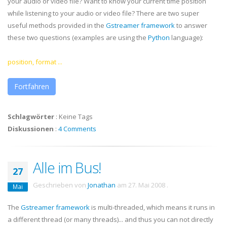
your audio or video file? Want to know your current time position
while listening to your audio or video file? There are two super
useful methods provided in the
Gstreamer
framework
to answer
these two questions (examples are using the
Python
language):
position, format ...
Fortfahren
Schlagwörter
:
Keine Tags
Diskussionen
:
4 Comments
Alle im Bus!
27
Geschrieben von
Jonathan
am
27. Mai 2008
.
Mai
The
Gstreamer
framework
is multi-threaded, which means it runs in
a different thread (or many threads)... and thus you can not directly