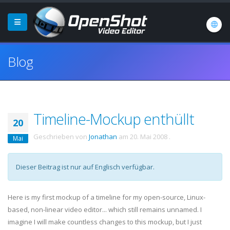
Blog
Timeline-Mockup enthüllt
20
Geschrieben von
Jonathan
am
20. Mai 2008
.
Mai
Dieser Beitrag ist nur auf Englisch verfügbar.
Here is my first
mockup
of a timeline for my open-source, Linux-
based, non-linear video editor... which still remains unnamed. I
imagine I will make countless changes to this
mockup
, but I just