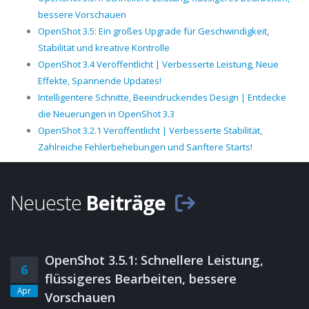
bessere Vorschauen
OpenShot 3.5: Ein großes Upgrade für Geschwindigkeit,
Stabilität und kreative Kontrolle
OpenShot 3.4 Veröffentlicht | Verbesserte Leistung, Neue
Effekte, Spannende Updates!
Intelligentere Schnitte, Beeindruckendes Design | Entdecke
die Neuerungen in OpenShot 3.3
OpenShot 3.2.1 Veröffentlicht | Verbesserte Stabilität,
Zahlreiche Fehlerbehebungen und Sanftere Starts!
Neueste
Beiträge
OpenShot 3.5.1: Schnellere Leistung,
6
flüssigeres Bearbeiten, bessere
Apr
Vorschauen