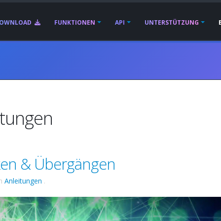
OWNLOAD
FUNKTIONEN
API
UNTERSTÜTZUNG
itungen
sken & Übergängen
n
Anleitungen
.