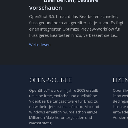
Vorschauen
OpenShot 3.5.1 macht das Bearbeiten schneller,
flüssiger und noch ausgereifter als je zuvor. Es fügt
einen integrierten Optimize Preview-Workflow für
flüssigeres Bearbeiten hinzu, verbessert die Le......
Weiterlesen
OPEN-SOURCE
LIZE
OpenShot™ wurde im Jahre 2008 erstellt
OpenShot
um eine freie, einfache und quelloffene
kann wei
Videobearbeitungssoftware für Linux zu
Bedingun
entwickeln. Jetzt ist es auf Linux, Mac und
License 
Windows erhältlich, wurde schon einige
entweder
Millionen Male heruntergeladen und
Version 
wächst stetig.