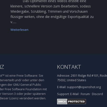
Das Optimieren eines Videos erstellt eine
kleinere, schnellere Version zum Bearbeiten, sodass
Wiedergabe, Scrubbing, Trimmen und Vorschauen
flüssiger wirken, ohne die endgültige Exportqualität zu
v......
Weiterlesen
NZ
KONTAKT
™ ist eine Freie Software: Sie
Adresse:
2931 Ridge Rd #101, Rockw
terverteilt und/ oder unter den
75032, United States
gen der GNU General Public
E-Mail:
support@openshot.org
der Free Software Foundation mit
 Version 3 oder jeder späteren
Support:
E-Mail
·
Forum
·
Discord
dieser Lizenz verändert werden.