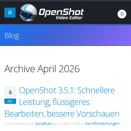
Blog
Archive April 2026
OpenShot 3.5.1: Schnellere
6
Leistung, flüssigeres
Apr
Bearbeiten, bessere Vorschauen
Geschrieben von
Jonathan
am
6. April 2026
in
Veröffentlichungen
.