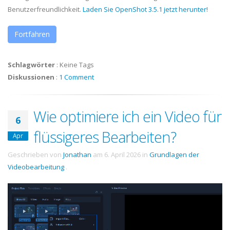
Benutzerfreundlichkeit.
Laden Sie OpenShot 3.5.1 jetzt herunter!
Fortfahren
Schlagwörter
:
Keine Tags
Diskussionen
:
1 Comment
Wie optimiere ich ein Video für
6
flüssigeres Bearbeiten?
Apr
Geschrieben von
Jonathan
am
6. April 2026
in
Grundlagen der
Videobearbeitung
.