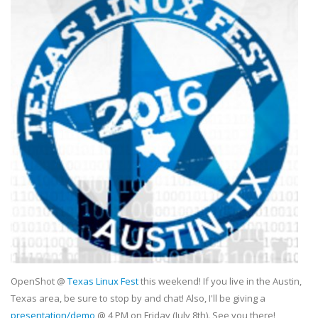
OpenShot @
Texas Linux Fest
this weekend! If you live in the Austin,
Texas area, be sure to stop by and chat! Also, I'll be giving a
presentation/demo
@ 4 PM on Friday (July 8th). See you there!