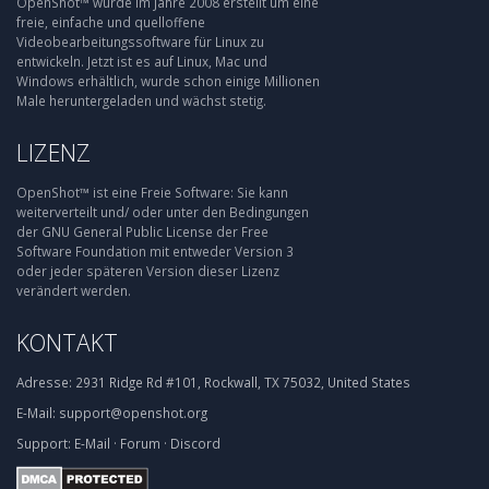
OpenShot™ wurde im Jahre 2008 erstellt um eine
freie, einfache und quelloffene
Videobearbeitungssoftware für Linux zu
entwickeln. Jetzt ist es auf Linux, Mac und
Windows erhältlich, wurde schon einige Millionen
Male heruntergeladen und wächst stetig.
LIZENZ
OpenShot™ ist eine Freie Software: Sie kann
weiterverteilt und/ oder unter den Bedingungen
der GNU General Public License der Free
Software Foundation mit entweder Version 3
oder jeder späteren Version dieser Lizenz
verändert werden.
KONTAKT
Adresse:
2931 Ridge Rd #101, Rockwall, TX 75032, United States
E-Mail:
support@openshot.org
Support:
E-Mail
·
Forum
·
Discord