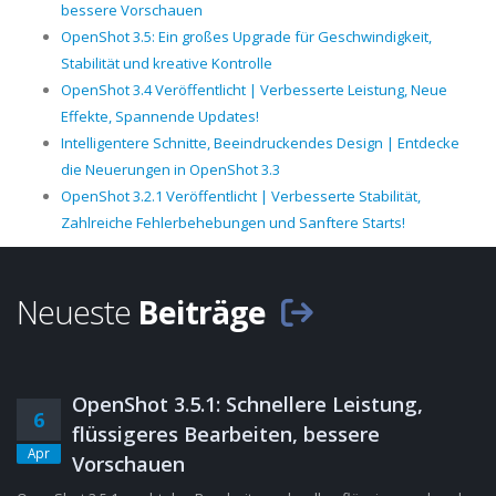
bessere Vorschauen
OpenShot 3.5: Ein großes Upgrade für Geschwindigkeit,
Stabilität und kreative Kontrolle
OpenShot 3.4 Veröffentlicht | Verbesserte Leistung, Neue
Effekte, Spannende Updates!
Intelligentere Schnitte, Beeindruckendes Design | Entdecke
die Neuerungen in OpenShot 3.3
OpenShot 3.2.1 Veröffentlicht | Verbesserte Stabilität,
Zahlreiche Fehlerbehebungen und Sanftere Starts!
Neueste
Beiträge
OpenShot 3.5.1: Schnellere Leistung,
6
flüssigeres Bearbeiten, bessere
Apr
Vorschauen