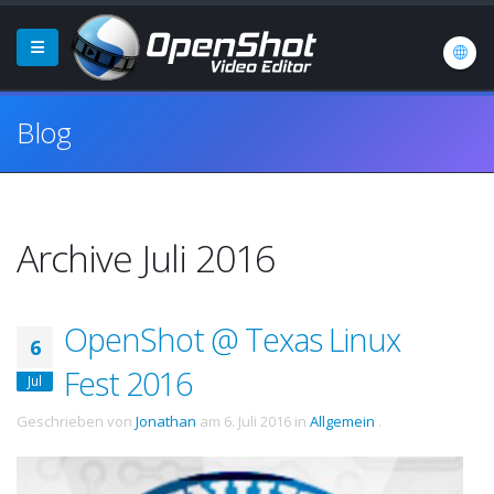
Blog
Archive Juli 2016
OpenShot @ Texas Linux
6
Fest 2016
Jul
Geschrieben von
Jonathan
am
6. Juli 2016
in
Allgemein
.