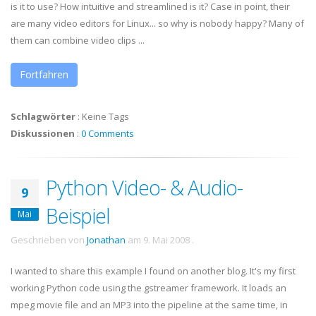
is it to use? How intuitive and streamlined is it? Case in point, their
are many video editors for Linux... so why is nobody happy? Many of
them can combine video clips ...
Fortfahren
Schlagwörter
:
Keine Tags
Diskussionen
:
0 Comments
Python Video- & Audio-
9
Beispiel
Mai
Geschrieben von
Jonathan
am
9. Mai 2008
.
I wanted to share this example I found on another blog. It's my first
working Python code using the gstreamer framework. It loads an
mpeg movie file and an MP3 into the pipeline at the same time, in