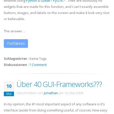
timeline using
Python
&
Glade
/
PyGTK
?". Their are obviously no
widgets that are made for this function, and I can't exactly assemble
buttons, images, and labels on the screen and make it look very nice
or believable.
The answer ...
Fortfahren
Schlagwörter
:
Keine Tags
Diskussionen
:
1 Comment
Über 40 GUI-Frameworks???
10
Geschrieben von
Jonathan
am
10. Mai 2008
.
Mai
In my opinion, the #1 most important aspect of any software is it's
interface (aside from doing something useful, of course). How easy