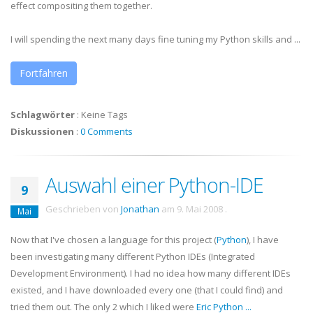
effect compositing them together.
I will spending the next many days fine tuning my Python skills and ...
Fortfahren
Schlagwörter
:
Keine Tags
Diskussionen
:
0 Comments
Auswahl einer Python-IDE
9
Geschrieben von
Jonathan
am
9. Mai 2008
.
Mai
Now that I've chosen a language for this project (
Python
), I have
been investigating many different Python
IDEs
(Integrated
Development Environment). I had no idea how many different
IDEs
existed, and I have downloaded every one (that I could find) and
tried them out. The only 2 which I liked were
Eric Python
...