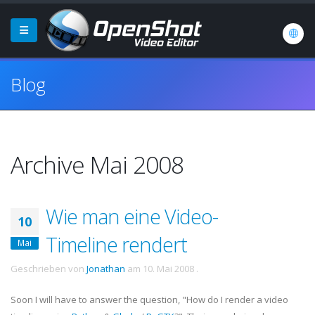
Blog
Archive Mai 2008
Wie man eine Video-
10
Timeline rendert
Mai
Geschrieben von
Jonathan
am
10. Mai 2008
.
Soon I will have to answer the question, "How do I render a video