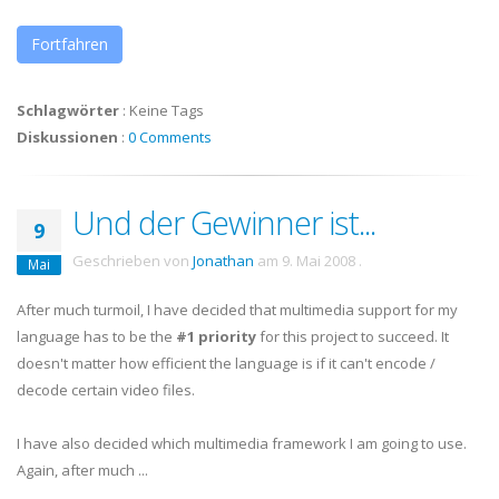
Fortfahren
Schlagwörter
:
Keine Tags
Diskussionen
:
0 Comments
Und der Gewinner ist...
9
Geschrieben von
Jonathan
am
9. Mai 2008
.
Mai
After much turmoil, I have decided that multimedia support for my
language has to be the
#1 priority
for this project to succeed. It
doesn't matter how efficient the language is if it can't encode /
decode certain video files.
I have also decided which multimedia framework I am going to use.
Again, after much ...