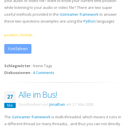
your audio or video file? Want to know your current time position
while listening to your audio or video file? There are two super
useful methods provided in the
Gstreamer
framework
to answer
these two questions (examples are using the
Python
language):
position, format ...
Fortfahren
Schlagwörter
:
Keine Tags
Diskussionen
:
4 Comments
Alle im Bus!
27
Geschrieben von
Jonathan
am
27. Mai 2008
.
Mai
The
Gstreamer
framework
is multi-threaded, which means it runs in
a different thread (or many threads)... and thus you can not directly