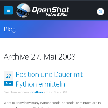
Blog
Archive 27. Mai 2008
Position und Dauer mit
27
Python ermitteln
Mai
Geschrieben von
Jonathan
am
27. Mai 2008
.
Want to know how many nanoseconds, seconds, or minutes are in