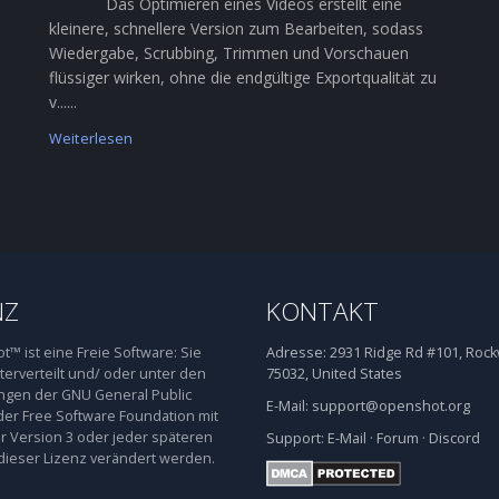
Das Optimieren eines Videos erstellt eine
kleinere, schnellere Version zum Bearbeiten, sodass
Wiedergabe, Scrubbing, Trimmen und Vorschauen
flüssiger wirken, ohne die endgültige Exportqualität zu
v......
Weiterlesen
NZ
KONTAKT
™ ist eine Freie Software: Sie
Adresse:
2931 Ridge Rd #101, Rockw
terverteilt und/ oder unter den
75032, United States
gen der GNU General Public
E-Mail:
support@openshot.org
der Free Software Foundation mit
 Version 3 oder jeder späteren
Support:
E-Mail
·
Forum
·
Discord
dieser Lizenz verändert werden.