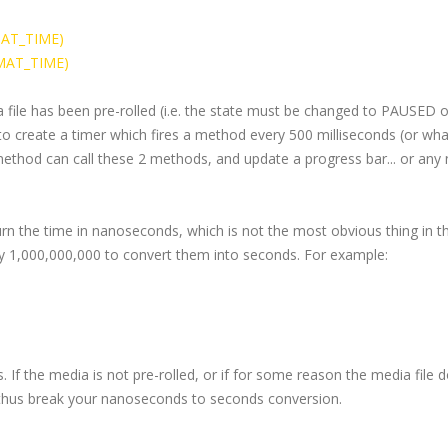
AT_TIME)
MAT_TIME)
 file has been
pre
-rolled (i.e. the state must be changed to PAUSED o
o create a timer which fires a method every 500 milliseconds (or wh
method can call these 2 methods, and update a progress bar... or an
rn the time in nanoseconds, which is not the most obvious thing in t
 by 1,000,000,000 to convert them into seconds. For example:
. If the media is not
pre
-rolled, or if for some reason the media file 
and thus break your nanoseconds to seconds conversion.