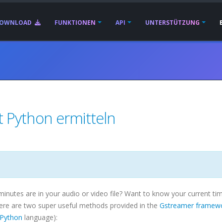
OWNLOAD
FUNKTIONEN
API
UNTERSTÜTZUNG
t Python ermitteln
utes are in your audio or video file? Want to know your current ti
 There are two super useful methods provided in the
Gstreamer
framew
Python
language):