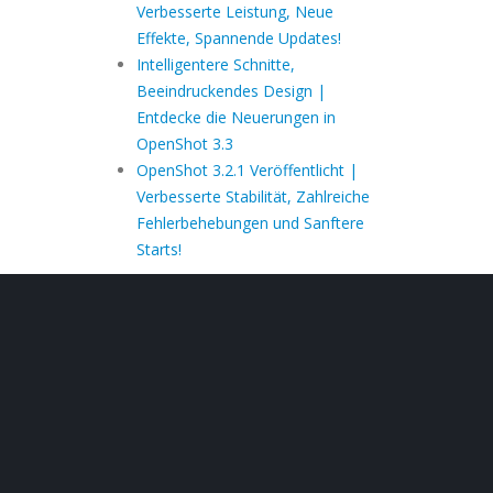
Verbesserte Leistung, Neue
Effekte, Spannende Updates!
Intelligentere Schnitte,
Beeindruckendes Design |
Entdecke die Neuerungen in
OpenShot 3.3
OpenShot 3.2.1 Veröffentlicht |
Verbesserte Stabilität, Zahlreiche
Fehlerbehebungen und Sanftere
Starts!