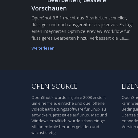
Vorschauen
OpenShot 3.5.1 macht das Bearbeiten schneller,
flüssiger und noch ausgereifter als je zuvor. Es fügt
einen integrierten Optimize Preview-Workflow für
flüssigeres Bearbeiten hinzu, verbessert die Le......
Weiterlesen
OPEN-SOURCE
LIZE
OpenShot™ wurde im Jahre 2008 erstellt
OpenShot
um eine freie, einfache und quelloffene
kann wei
Videobearbeitungssoftware für Linux zu
Bedingun
entwickeln. Jetzt ist es auf Linux, Mac und
License 
Windows erhältlich, wurde schon einige
entweder
Millionen Male heruntergeladen und
Version 
wächst stetig.