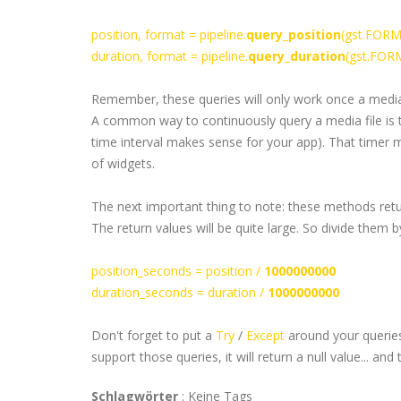
position, format = pipeline.
query_position
(
gst
.FORM
duration, format = pipeline.
query_duration
(
gst
.FOR
Remember, these queries will only work once a media
A common way to continuously query a media file is t
time interval makes sense for your app). That timer 
of widgets.
The next important thing to note: these methods retu
The return values will be quite large. So divide them
position_seconds = position /
1000000000
duration_seconds = duration /
1000000000
Don't forget to put a
Try
/
Except
around your queries
support those queries, it will return a null value... 
Schlagwörter
:
Keine Tags