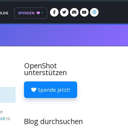
BLOG
SPENDEN
OpenShot
unterstützen
Spende jetzt!
me
ork
to
Blog durchsuchen