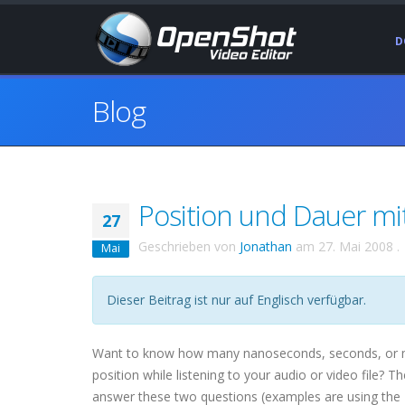
D
Blog
Position und Dauer mi
27
Geschrieben von
Jonathan
am
27. Mai 2008
.
Mai
Dieser Beitrag ist nur auf Englisch verfügbar.
Want to know how many nanoseconds, seconds, or min
position while listening to your audio or video file?
answer these two questions (examples are using the