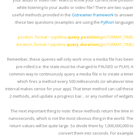
your audio or video file? Want to know your current time position
while listening to your audio or video file? There are two super
useful methods provided in the
Gstreamer
framework
to answer
these two questions (examples are using the
Python
language):
position, format = pipeline.
query_position
(
gst
.FORMAT_TIME)
duration, format = pipeline.
query_duration
(
gst
.FORMAT_TIME)
Remember, these queries will only work once a media file has been
pre
-rolled (i.e. the state must be changed to PAUSED or PLAY). A
common way to continuously query a media file is to create a timer
which fires a method every 500 milliseconds (or whatever time
interval makes sense for your app). That timer method can call these
2 methods, and update a progress bar... or any number of widgets.
The next important thing to note: these methods return the time in
nanoseconds, which is not the most obvious thing in the world. The
return values will be quite large. So divide them by 1,000,000,000 to
convert them into seconds. For example: