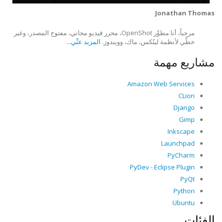
Jonathan Thomas
مرحباً، أنا مطوِّر OpenShot، محرر فيديو مجاني، مفتوح المصدر، وغير
خطَّي لأنظمة لينُكس، ماك، وويندوز.
المزيد عنِّي...
مشاريع مهمة
Amazon Web Services
CLion
Django
Gimp
Inkscape
Launchpad
PyCharm
PyDev - Eclipse Plugin
PyQt
Python
Ubuntu
الفئات