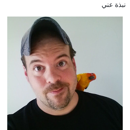
نبذة عني