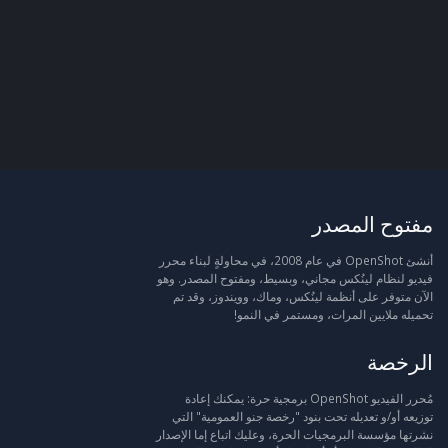
مفتوح المصدر
أنشئ OpenShot في عام 2008، في محاولةٍ لبناء محرر
فيديو لنظام لينُكس مجاني، وبسيط، ومفتوح المصدر. وهو
الآن متوفر على أنظمة لينُكس، وماك، وويندوز، وقد تم
تحميله ملايين المرات، ومستمر في النمو!
الرخصة
مُحرر الفيديو OpenShot برمجية حرة: يمكنك إعادة
توزيعه أو/و تعديله تحت بنود "رخصة جنو العمومية" التي
نشرتها مؤسسة البرمجيات الحرة، وعليك اتباع إما الإصدار