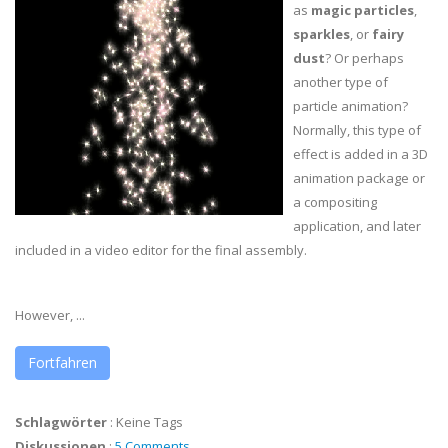
as
magic particles
,
sparkles
, or
fairy
dust
? Or perhaps
another type of
particle animation?
Normally, this type of
effect is added in a 3D
animation package or
a compositing
application, and later
included in a video editor for the final assembly.
However, ...
Fortfahren
Schlagwörter
:
Keine Tags
Diskussionen
:
5 Comments