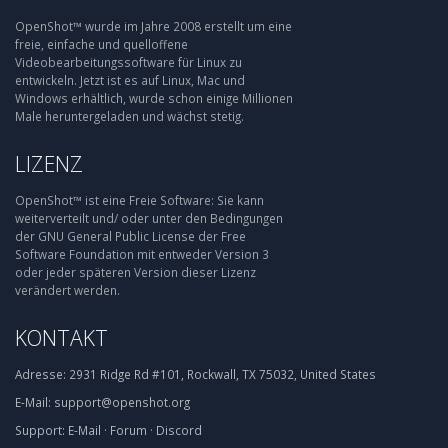
OpenShot™ wurde im Jahre 2008 erstellt um eine
freie, einfache und quelloffene
Videobearbeitungssoftware für Linux zu
entwickeln. Jetzt ist es auf Linux, Mac und
Windows erhältlich, wurde schon einige Millionen
Male heruntergeladen und wächst stetig.
LIZENZ
OpenShot™ ist eine Freie Software: Sie kann
weiterverteilt und/ oder unter den Bedingungen
der GNU General Public License der Free
Software Foundation mit entweder Version 3
oder jeder späteren Version dieser Lizenz
verändert werden.
KONTAKT
Adresse:
2931 Ridge Rd #101, Rockwall, TX 75032, United States
E-Mail:
support@openshot.org
Support:
E-Mail
·
Forum
·
Discord