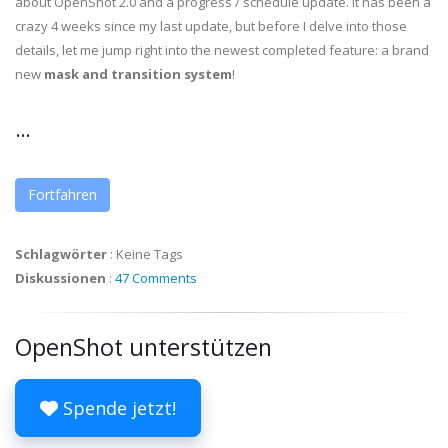
about OpenShot 2.0 and a progress / schedule update. It has been a
crazy 4 weeks since my last update, but before I delve into those
details, let me jump right into the newest completed feature: a brand
new
mask and transition system
!
...
Fortfahren
Schlagwörter
:
Keine Tags
Diskussionen
:
47 Comments
OpenShot unterstützen
Spende jetzt!