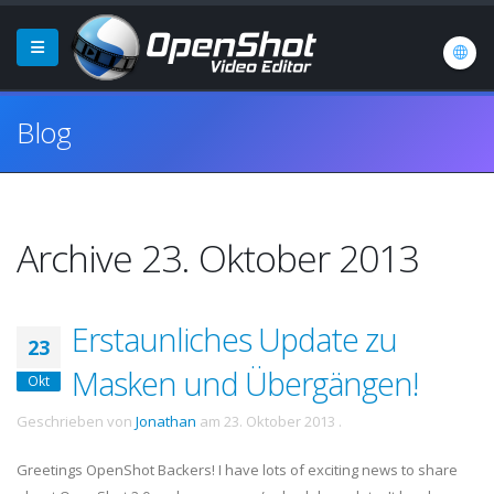
Blog
Archive 23. Oktober 2013
Erstaunliches Update zu
23
Masken und Übergängen!
Okt
Geschrieben von
Jonathan
am
23. Oktober 2013
.
Greetings OpenShot Backers! I have lots of exciting news to share