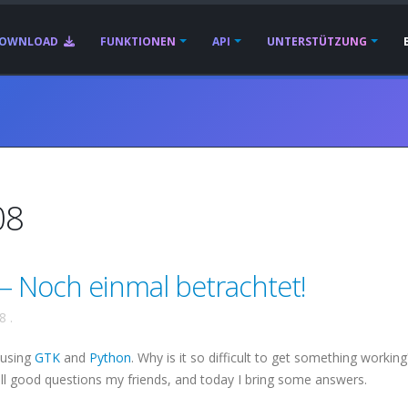
OWNLOAD
FUNKTIONEN
API
UNTERSTÜTZUNG
08
 Noch einmal betrachtet!
08
.
 using
GTK
and
Python
. Why is it so difficult to get something workin
all good questions my friends, and today I bring some answers.