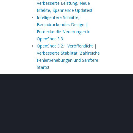
Verbesserte Leistung, Neue
Effekte, Spannende Updates!
Intelligentere Schnitte,
Beeindruckendes Design |
Entdecke die Neuerungen in
OpenShot 3.3
OpenShot 3.2.1 Veröffentlicht |
Verbesserte Stabilität, Zahlreiche
Fehlerbehebungen und Sanftere
Starts!