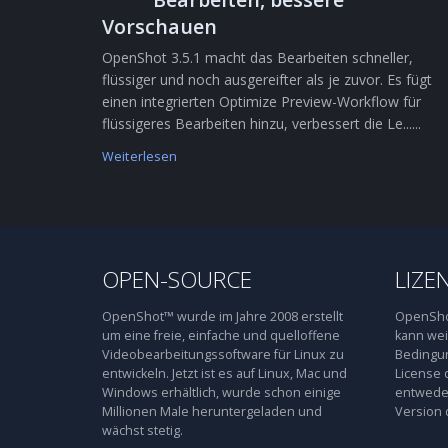
Vorschauen
OpenShot 3.5.1 macht das Bearbeiten schneller,
flüssiger und noch ausgereifter als je zuvor. Es fügt
einen integrierten Optimize Preview-Workflow für
flüssigeres Bearbeiten hinzu, verbessert die Le......
Weiterlesen
OPEN-SOURCE
LIZE
OpenShot™ wurde im Jahre 2008 erstellt
OpenShot
um eine freie, einfache und quelloffene
kann wei
Videobearbeitungssoftware für Linux zu
Bedingun
entwickeln. Jetzt ist es auf Linux, Mac und
License 
Windows erhältlich, wurde schon einige
entweder
Millionen Male heruntergeladen und
Version 
wächst stetig.