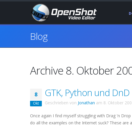
D
Blog
Archive 8. Oktober 20
GTK, Python und DnD –
8
Geschrieben von
Jonathan
am
8. Oktober 20
Okt
Once again I find myself struggling with Drag 'n Drop
do all the examples on the Internet suck? These are 