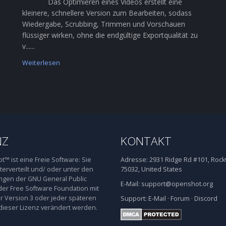
Das Optimieren eines Videos erstellt eine
kleinere, schnellere Version zum Bearbeiten, sodass
Wiedergabe, Scrubbing, Trimmen und Vorschauen
flüssiger wirken, ohne die endgültige Exportqualität zu
v......
Weiterlesen
NZ
KONTAKT
™ ist eine Freie Software: Sie
Adresse:
2931 Ridge Rd #101, Rockw
terverteilt und/ oder unter den
75032, United States
gen der GNU General Public
E-Mail:
support@openshot.org
der Free Software Foundation mit
 Version 3 oder jeder späteren
Support:
E-Mail
·
Forum
·
Discord
dieser Lizenz verändert werden.