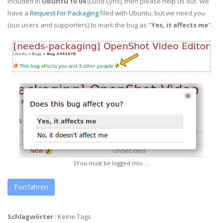
included in
Ubuntu 10.04
(Lucid Lynx), then please help us out. We
have a
Request For Packaging
filed with Ubuntu, but we need you
(our users and supporters) to mark the bug as "
Yes, it affects me
".
[You must be logged into ...
Fortfahren
Schlagwörter
:
Keine Tags