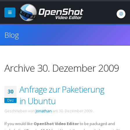
Blog
Archive 30. Dezember 2009
Anfrage zur Paketierung
30
in Ubuntu
Dez
Geschrieben von
Jonathan
am
30. Dezember 2009
.
If you would like
OpenShot Video Editor
to be packaged and