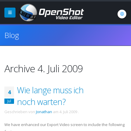
Blog
Archive 4. Juli 2009
Wie lange muss ich
4
noch warten?
Jul
Geschrieben von
Jonathan
am
4. Juli 2009
.
We have enhanced our Export Video screen to include the following