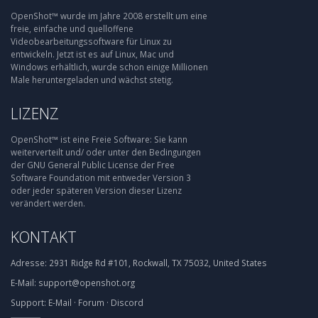
OpenShot™ wurde im Jahre 2008 erstellt um eine
freie, einfache und quelloffene
Videobearbeitungssoftware für Linux zu
entwickeln. Jetzt ist es auf Linux, Mac und
Windows erhältlich, wurde schon einige Millionen
Male heruntergeladen und wächst stetig.
LIZENZ
OpenShot™ ist eine Freie Software: Sie kann
weiterverteilt und/ oder unter den Bedingungen
der GNU General Public License der Free
Software Foundation mit entweder Version 3
oder jeder späteren Version dieser Lizenz
verändert werden.
KONTAKT
Adresse:
2931 Ridge Rd #101, Rockwall, TX 75032, United States
E-Mail:
support@openshot.org
Support:
E-Mail
·
Forum
·
Discord