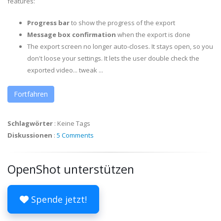
features:
Progress bar
to show the progress of the export
Message box
confirmation
when the export is done
The export screen no longer auto-closes. It stays open, so you
don't loose your settings. It lets the user double check the
exported video... tweak ...
Fortfahren
Schlagwörter
:
Keine Tags
Diskussionen
:
5 Comments
OpenShot unterstützen
Spende jetzt!