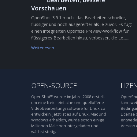
Vorschauen
OpenShot 3.5.1 macht das Bearbeiten schneller,
flüssiger und noch ausgereifter als je zuvor. Es fügt
einen integrierten Optimize Preview-Workflow für
flüssigeres Bearbeiten hinzu, verbessert die Le......
Weiterlesen
OPEN-SOURCE
LIZE
OpenShot™ wurde im Jahre 2008 erstellt
OpenShot
um eine freie, einfache und quelloffene
kann wei
Videobearbeitungssoftware für Linux zu
Bedingun
entwickeln. Jetzt ist es auf Linux, Mac und
License 
Windows erhältlich, wurde schon einige
entweder
Millionen Male heruntergeladen und
Version 
wächst stetig.