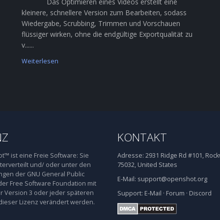
Das Optimieren eines Videos erstellt eine
kleinere, schnellere Version zum Bearbeiten, sodass
Wiedergabe, Scrubbing, Trimmen und Vorschauen
flüssiger wirken, ohne die endgültige Exportqualität zu
v......
Weiterlesen
NZ
KONTAKT
™ ist eine Freie Software: Sie
Adresse:
2931 Ridge Rd #101, Rockw
terverteilt und/ oder unter den
75032, United States
gen der GNU General Public
E-Mail:
support@openshot.org
der Free Software Foundation mit
 Version 3 oder jeder späteren
Support:
E-Mail
·
Forum
·
Discord
dieser Lizenz verändert werden.