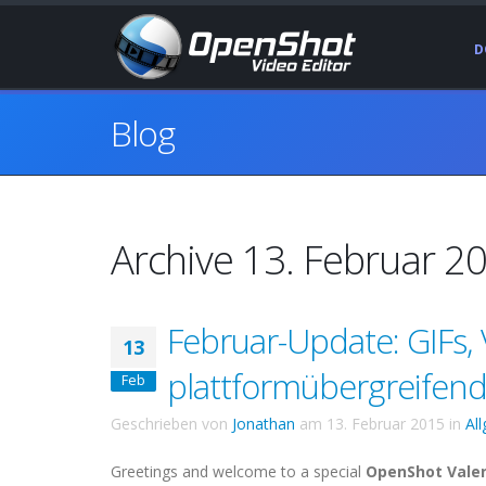
D
Blog
Archive 13. Februar 2
Februar-Update: GIFs,
13
plattformübergreifend,
Feb
Geschrieben von
Jonathan
am
13. Februar 2015
in
Al
Greetings and welcome to a special
OpenShot Vale