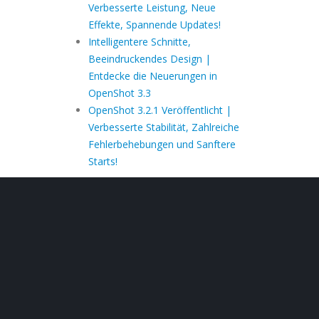
Verbesserte Leistung, Neue
Effekte, Spannende Updates!
Intelligentere Schnitte,
Beeindruckendes Design |
Entdecke die Neuerungen in
OpenShot 3.3
OpenShot 3.2.1 Veröffentlicht |
Verbesserte Stabilität, Zahlreiche
Fehlerbehebungen und Sanftere
Starts!