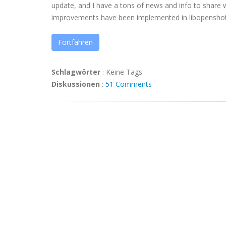
update, and I have a tons of news and info to share
improvements have been implemented in libopenshot (ou
Fortfahren
Schlagwörter
:
Keine Tags
Diskussionen
:
51 Comments