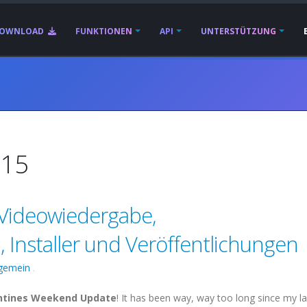
OWNLOAD
FUNKTIONEN
API
UNTERSTÜTZUNG
015
 Videowiedergabe,
 Installer und Veröffentlichungen
lgemein
.
ntines Weekend Update
! It has been way, way too long since my la