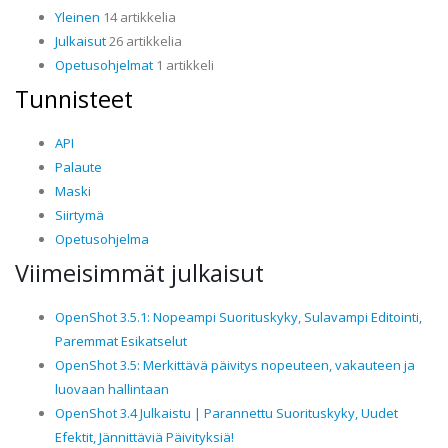
Yleinen
14 artikkelia
Julkaisut
26 artikkelia
Opetusohjelmat
1 artikkeli
Tunnisteet
API
Palaute
Maski
Siirtymä
Opetusohjelma
Viimeisimmät julkaisut
OpenShot 3.5.1: Nopeampi Suorituskyky, Sulavampi Editointi,
Paremmat Esikatselut
OpenShot 3.5: Merkittävä päivitys nopeuteen, vakauteen ja
luovaan hallintaan
OpenShot 3.4 Julkaistu | Parannettu Suorituskyky, Uudet
Efektit, Jännittäviä Päivityksiä!