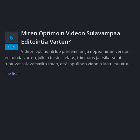
Miten Optimoin Videon Sulavampaa
6
Editointia Varten?
Huh
Videon optimointi luo pienemmän ja nopeamman version
editointia varten, jolloin toisto, selaus, trimmaus ja esikatselut
tuntuvat sulavammilta ilman, että lopullisen viennin laatu muuttuu....
Lue lisää