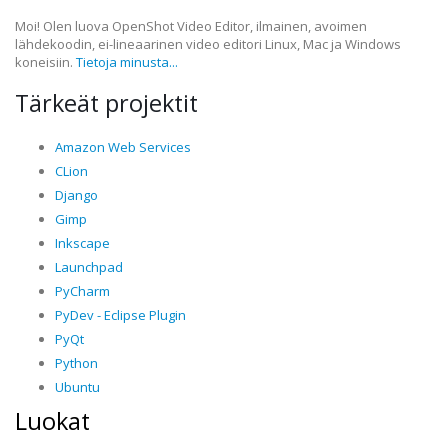
Moi! Olen luova OpenShot Video Editor, ilmainen, avoimen
lähdekoodin, ei-lineaarinen video editori Linux, Mac ja Windows
koneisiin.
Tietoja minusta...
Tärkeät projektit
Amazon Web Services
CLion
Django
Gimp
Inkscape
Launchpad
PyCharm
PyDev - Eclipse Plugin
PyQt
Python
Ubuntu
Luokat