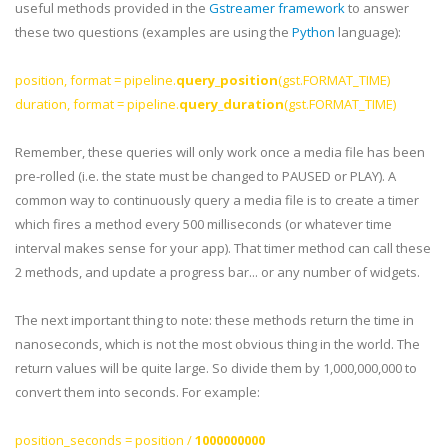
useful methods provided in the
Gstreamer
framework
to answer
these two questions (examples are using the
Python
language):
position, format = pipeline.
query_position
(
gst
.FORMAT_TIME)
duration, format = pipeline.
query_duration
(
gst
.FORMAT_TIME)
Remember, these queries will only work once a media file has been
pre
-rolled (i.e. the state must be changed to PAUSED or PLAY). A
common way to continuously query a media file is to create a timer
which fires a method every 500 milliseconds (or whatever time
interval makes sense for your app). That timer method can call these
2 methods, and update a progress bar... or any number of widgets.
The next important thing to note: these methods return the time in
nanoseconds, which is not the most obvious thing in the world. The
return values will be quite large. So divide them by 1,000,000,000 to
convert them into seconds. For example:
position_seconds = position /
1000000000