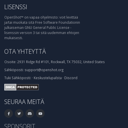
LISENSSI
OpenShot™ on vapaa ohjelmisto: voit levittää
ja/tai muokata sitä Free Software Foundationin
julkaiseman GNU General Public License -
lisenssin version 3 tai sitä uudemman ehtojen
mukaisesti.
OTA YHTEYTTÄ
Osoite:
2931 Ridge Rd #101, Rockwall, TX 75032, United States
Sähköposti:
support@openshot.org
Tuki
Sähköposti:
·
Keskustelupalsta
·
Discord
SEURAA MEITÄ
SPONSORIT