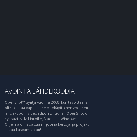
AVOINTA LÄHDEKOODIA
OpenShot™ syntyi vuonna 2008, kun tavoitteena
oli rakentaa vapaa ja helppokäyttöinen avoimen
lähdekoodin videoeditori Linuxille . OpenShot on
nyt saatavilla Linuxille, Macille ja Windowsille.
Ohjelma on ladattua miljoonia kertoja, ja projekti
jatkaa kasvamistaan!