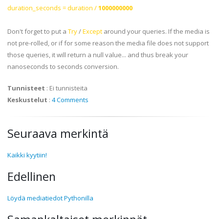
duration_seconds = duration /
1000000000
Don't forget to put a
Try
/
Except
around your queries. If the media is
not
pre
-rolled, or if for some reason the media file does not support
those queries, it will return a null value... and thus break your
nanoseconds to seconds conversion.
Tunnisteet
:
Ei tunnisteita
Keskustelut
:
4 Comments
Seuraava merkintä
Kaikki kyytiin!
Edellinen
Löydä mediatiedot Pythonilla