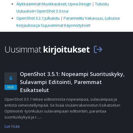
Älykkäämmät Muokkaukset, Upea Design | Tutustu
Uutuuksiin OpenShot 3.3:ssa
OpenShot 3.2.1 Julkaistu | Parannettu Vakavuus, Lukuisia
Korjauksia ja Sujuvammat Käynnistykset!
Uusimmat
kirjoitukset
OpenShot 3.5.1: Nopeampi Suorituskyky,
6
Sulavampi Editointi, Paremmat
Huh
Esikatselut
OpenShot 3.5.1 tekee editoinnista nopeampaa, sulavampaa ja
entistä viimeistellympää. Se lisää sisäänrakennetun Esikatselun
Optimointi -työnkulun sulavampaan editointiin, parantaa
suorituskykyä ja r......
Lue lisää