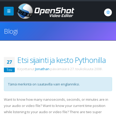
Blogi
Etsi sijainti ja kesto Pythonilla
27
Kirjoittanut
Jonathan
päivämäärä
27. toukokuuta 2008
.
Tou
Tämä merkintä on saatavilla vain englanniksi.
Want to know how many nanoseconds, seconds, or minutes are in
your audio or video file? Want to know your current time position
while listening to your audio or video file? There are two super