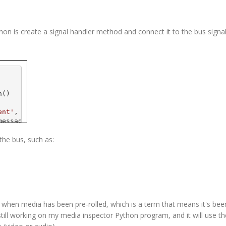
thon is create a signal handler method and connect it to the bus signal
n()
ent'
, self.on_sync_message)
message)
 the bus, such as:
us when media has been
pre
-rolled, which is a term that means it's bee
m still working on my media inspector Python program, and it will use t