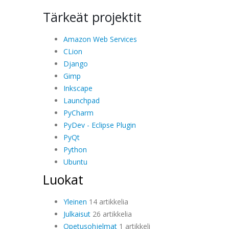
Tärkeät projektit
Amazon Web Services
CLion
Django
Gimp
Inkscape
Launchpad
PyCharm
PyDev - Eclipse Plugin
PyQt
Python
Ubuntu
Luokat
Yleinen
14 artikkelia
Julkaisut
26 artikkelia
Opetusohjelmat
1 artikkeli