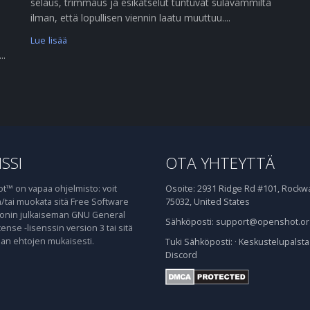
selaus, trimmaus ja esikatselut tuntuvat sulavammilta
ilman, että lopullisen viennin laatu muuttuu....
Lue lisää
..
SSI
OTA YHTEYTTÄ
™ on vapaa ohjelmisto: voit
Osoite:
2931 Ridge Rd #101, Rockwal
ja/tai muokata sitä Free Software
75032, United States
onin julkaiseman GNU General
Sähköposti:
support@openshot.or
cense -lisenssin version 3 tai sitä
n ehtojen mukaisesti.
Tuki
Sähköposti:
·
Keskustelupalsta
Discord