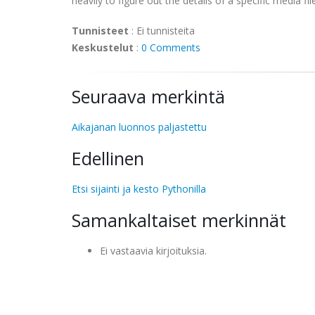
heavily to figure out the details of a specific media fil
Tunnisteet
:
Ei tunnisteita
Keskustelut
:
0 Comments
Seuraava merkintä
Aikajanan luonnos paljastettu
Edellinen
Etsi sijainti ja kesto Pythonilla
Samankaltaiset merkinnät
Ei vastaavia kirjoituksia.