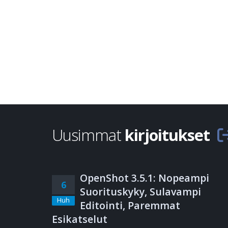
Uusimmat
kirjoitukset
OpenShot 3.5.1: Nopeampi
6
Suorituskyky, Sulavampi
Huh
Editointi, Paremmat
Esikatselut