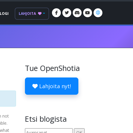
LOGI
LAHJOITA
Tue OpenShotia
Lahjoita nyt!
n not
Etsi blogista
ble.
 what