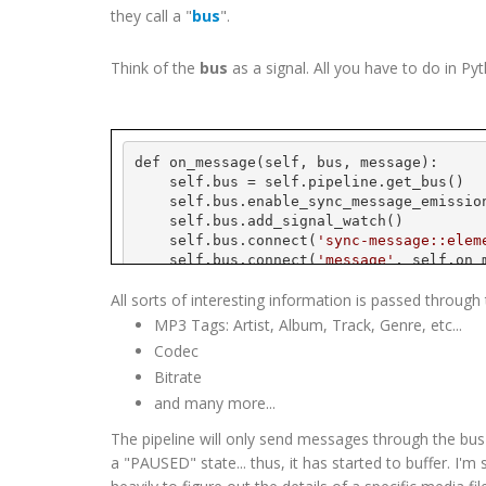
they call a "
bus
".
Think of the
bus
as a signal. All you have to do in Py
def on_message(self, bus, message):
    self.bus = self.pipeline.get_bus()
    self.bus.enable_sync_message_emissio
    self.bus.add_signal_watch()
    self.bus.connect(
'sync-message::elem
    self.bus.connect(
'message'
, self.on_
All sorts of interesting information is passed through
def on_message(self, bus, message):
    print message
MP3 Tags: Artist, Album, Track, Genre, etc...
Codec
Bitrate
and many more...
The pipeline will only send messages through the b
a "PAUSED" state... thus, it has started to buffer. I'