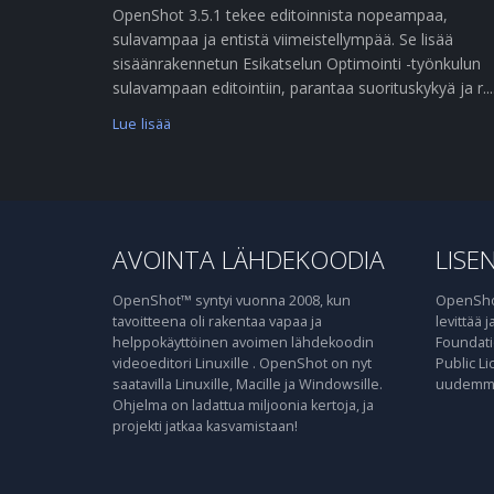
OpenShot 3.5.1 tekee editoinnista nopeampaa,
sulavampaa ja entistä viimeistellympää. Se lisää
sisäänrakennetun Esikatselun Optimointi -työnkulun
sulavampaan editointiin, parantaa suorituskykyä ja r....
Lue lisää
AVOINTA LÄHDEKOODIA
LISEN
OpenShot™ syntyi vuonna 2008, kun
OpenShot
tavoitteena oli rakentaa vapaa ja
levittää 
helppokäyttöinen avoimen lähdekoodin
Foundati
videoeditori Linuxille . OpenShot on nyt
Public Li
saatavilla Linuxille, Macille ja Windowsille.
uudemma
Ohjelma on ladattua miljoonia kertoja, ja
projekti jatkaa kasvamistaan!