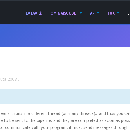
LATAA
OMINAISUUDET
API
TUKI
B
uuta 2008
.
ans it runs in a different thread (or many threads)... and thus you ca
e to be sent to the pipeline, and they are completed as soon as possi
to communicate with your program, it must send messages through