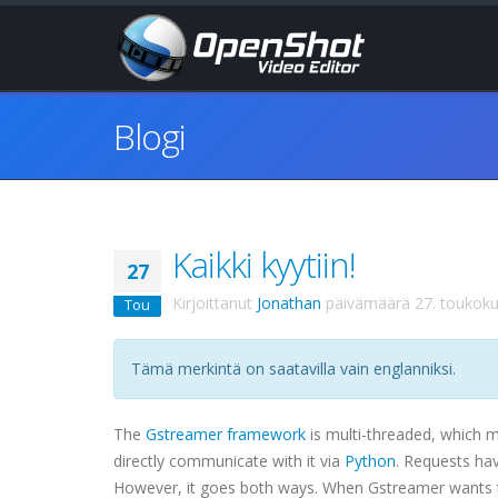
Blogi
Kaikki kyytiin!
27
Kirjoittanut
Jonathan
päivämäärä
27. toukok
Tou
Tämä merkintä on saatavilla vain englanniksi.
The
Gstreamer
framework
is multi-threaded, which me
directly communicate with it via
Python
. Requests hav
However, it goes both ways. When
Gstreamer
wants 