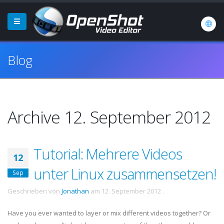
Blog
Archive 12. September 2012
Tutorial: Mehrere Videos
12
unter Linux zusammensetzen!
Sep
Geschrieben von
Jonathan
am
12. September 2012
.
Have you ever wanted to layer or mix different videos together? Or