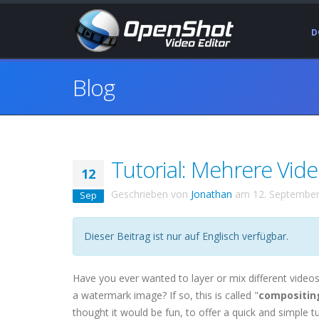
D
Blog
Tutorial: Mehrere Vid
12
Geschrieben von
Jonathan
am
12. Septembe
Sep
Dieser Beitrag ist nur auf Englisch verfügbar.
Have you ever wanted to layer or mix different videos
a watermark image? If so, this is called "
compositin
thought it would be fun, to offer a quick and simple t