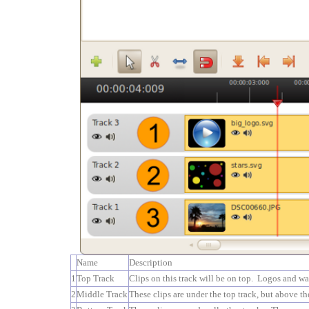
Name
Description
1
Top Track
Clips on this track will be on top. Logos and wat
2
Middle Track
These clips are under the top track, but above the