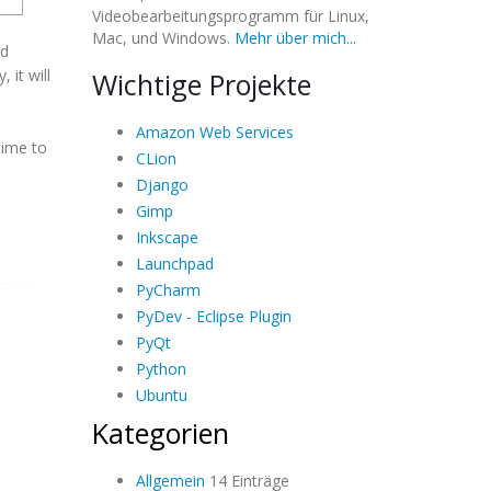
Videobearbeitungsprogramm für Linux,
Mac, und Windows.
Mehr über mich...
ed
 it will
Wichtige Projekte
Amazon Web Services
time to
CLion
Django
Gimp
Inkscape
Launchpad
PyCharm
PyDev - Eclipse Plugin
PyQt
Python
Ubuntu
Kategorien
Allgemein
14 Einträge