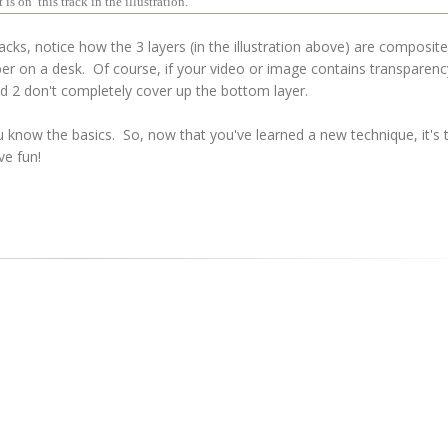
is on this track in the illustration.
acks, notice how the 3 layers (in the illustration above) are composit
per on a desk. Of course, if your video or image contains transparency,
d 2 don't completely cover up the bottom layer.
u know the basics. So, now that you've learned a new technique, it's 
ve fun!