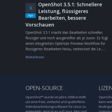
OpenShot 3.5.1: Schnellere
6
Leistung, flüssigeres
Apr
Bearbeiten, bessere
Vorschauen
OpenShot 3.5.1 macht das Bearbeiten schneller,
flüssiger und noch ausgereifter als je zuvor. Es fügt
einen integrierten Optimize Preview-Workflow für
flüssigeres Bearbeiten hinzu, verbessert die Le......
Weiterlesen
OPEN-SOURCE
LIZE
OpenShot™ wurde im Jahre 2008 erstellt
OpenShot
um eine freie, einfache und quelloffene
kann wei
Videobearbeitungssoftware für Linux zu
Bedingun
entwickeln. Jetzt ist es auf Linux, Mac und
License 