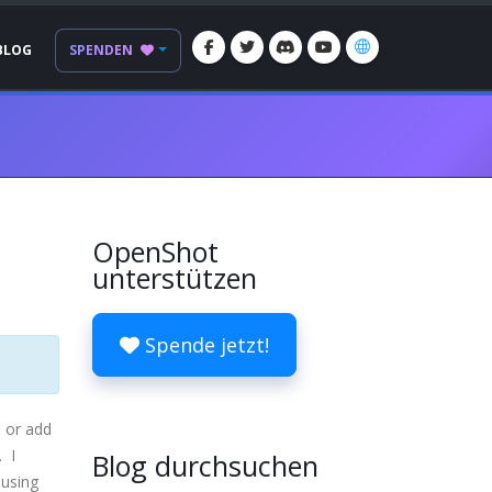
BLOG
SPENDEN
OpenShot
unterstützen
Spende jetzt!
, or add
. I
Blog durchsuchen
 using