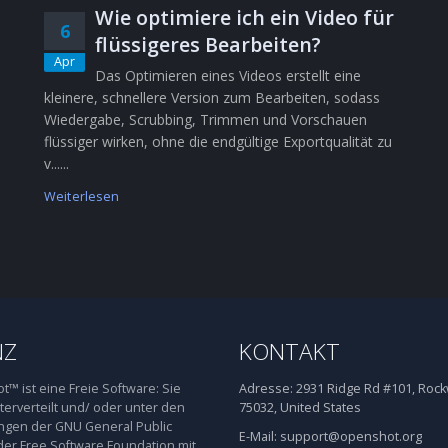
Wie optimiere ich ein Video für
6
flüssigeres Bearbeiten?
Apr
Das Optimieren eines Videos erstellt eine
kleinere, schnellere Version zum Bearbeiten, sodass
Wiedergabe, Scrubbing, Trimmen und Vorschauen
flüssiger wirken, ohne die endgültige Exportqualität zu
v......
Weiterlesen
NZ
KONTAKT
™ ist eine Freie Software: Sie
Adresse:
2931 Ridge Rd #101, Rockw
terverteilt und/ oder unter den
75032, United States
gen der GNU General Public
E-Mail:
support@openshot.org
der Free Software Foundation mit