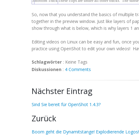
3
Bottom Track
These clips are under all other tracks. The sunset 
So, now that you understand the basics of multiple tr
together in the preview window. Just like layers of pa
show through what is below, which is why layers 1 an
Editing videos on Linux can be easy and fun, once yo
practice using OpenShot to edit your own videos! Ha
Schlagwörter
:
Keine Tags
Diskussionen
:
4 Comments
Nächster Eintrag
Sind Sie bereit für OpenShot 1.4.3?
Zurück
Boom geht die Dynamitstange! Explodierende Logos!