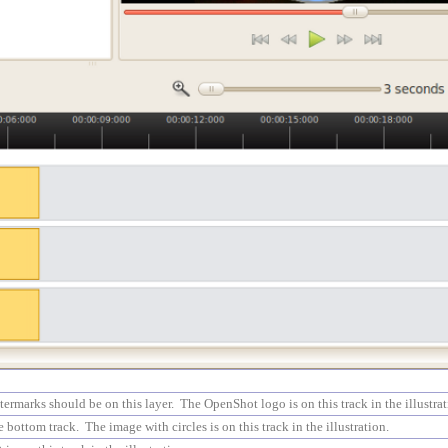
ermarks should be on this layer. The OpenShot logo is on this track in the illustrat
 bottom track. The image with circles is on this track in the illustration.