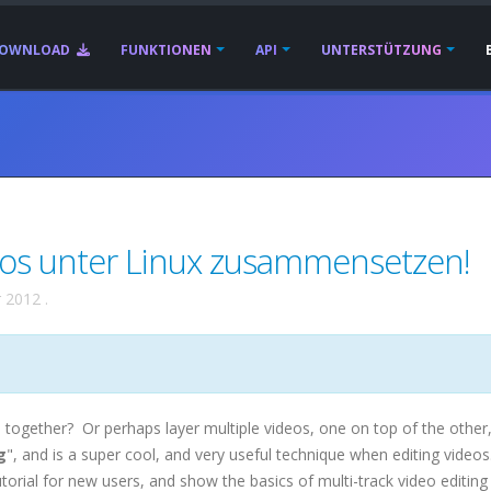
OWNLOAD
FUNKTIONEN
API
UNTERSTÜTZUNG
eos unter Linux zusammensetzen!
r 2012
.
 together? Or perhaps layer multiple videos, one on top of the other
g
", and is a super cool, and very useful technique when editing videos
utorial for new users, and show the basics of multi-track video editing