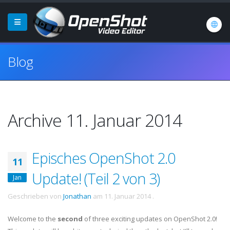
Blog
Archive 11. Januar 2014
Episches OpenShot 2.0
11
Update! (Teil 2 von 3)
Jan
Geschrieben von
Jonathan
am
11. Januar 2014
.
Welcome to the
second
of three exciting updates on OpenShot 2.0!