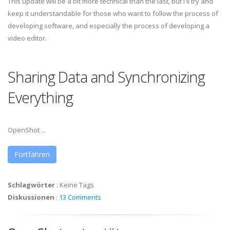
This update will be a bit more technical than the last, but I'll try and
keep it understandable for those who want to follow the process of
developing software, and especially the process of developing a
video editor.
Sharing Data and Synchronizing
Everything
OpenShot ...
Fortfahren
Schlagwörter
:
Keine Tags
Diskussionen
:
13 Comments