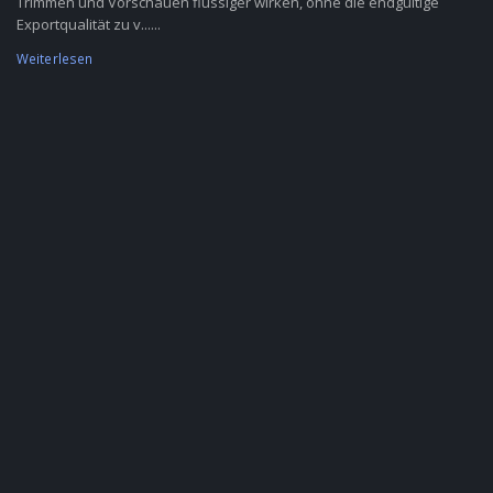
Trimmen und Vorschauen flüssiger wirken, ohne die endgültige
Exportqualität zu v......
Weiterlesen