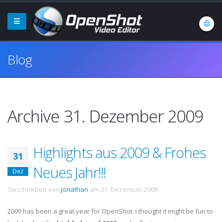
Blog
Archive 31. Dezember 2009
Highlights aus 2009 & Frohes
31
Neues Jahr!!!
Dez
Geschrieben von
Jonathan
am
31. Dezember 2009
.
2009 has been a great year for OpenShot. I thought it might be fun to