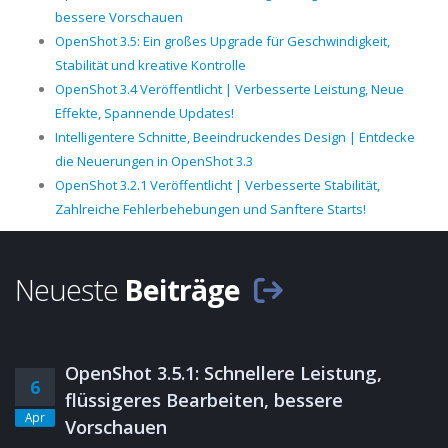
bessere Vorschauen
OpenShot 3.5: Ein großes Upgrade für Geschwindigkeit,
Stabilität und kreative Kontrolle
OpenShot 3.4 Veröffentlicht | Verbesserte Leistung, Neue
Effekte, Spannende Updates!
Intelligentere Schnitte, Beeindruckendes Design | Entdecke
die Neuerungen in OpenShot 3.3
OpenShot 3.2.1 Veröffentlicht | Verbesserte Stabilität,
Zahlreiche Fehlerbehebungen und Sanftere Starts!
Neueste
Beiträge
OpenShot 3.5.1: Schnellere Leistung,
6
flüssigeres Bearbeiten, bessere
Apr
Vorschauen