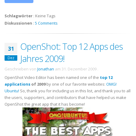
Schlagwörter
:
Keine Tags
Diskussionen
:
5 Comments
OpenShot: Top 12 Apps des
31
Jahres 2009!
Dez
Geschrieben von
Jonathan
am
31. Dezember 2009
.
OpenShot Video Editor has been named one of the
top 12
applications
of 2009
by one of our favorite websites:
OMG!
Ubuntu!
So, thank you for including us in this list, and thank you to all
the users, supporters, and contributors that have helped us make
OpenShot the great app that it has become!