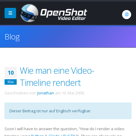
Blog
Wie man eine Video-
10
Timeline rendert
Mai
Geschrieben von
Jonathan
am
10. Mai 2008
.
Dieser Beitrag ist nur auf Englisch verfügbar.
Soon I will have to answer the question, "How do I render a video