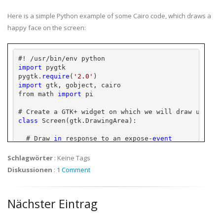
Here is a simple Python example of some Cairo code, which draws a
happy face on the screen:
#! /
usr
/bin/
env
 python
import
pygtk
pygtk
.
require
(
'2.0'
)
import
gtk
, 
gobject
, 
cairo
from math 
import
 pi
# Create a 
GTK
+ widget on which we will draw using 
class
 Screen(
gtk
.
DrawingArea
):
  # Draw 
in
 response to an expose-
event
  __
gsignals
__ = { 
"expose-event"
: 
"override"
 }
Schlagwörter
:
Keine Tags
  # Handle the expose-
event
 by drawing
Diskussionen
:
1 Comment
  def do_expose_event(self, 
event
):
      # Create the 
cairo
 context
Nächster Eintrag
cr
 = self.window.cairo_create()
      # Restrict Cairo to the exposed area; avoid e