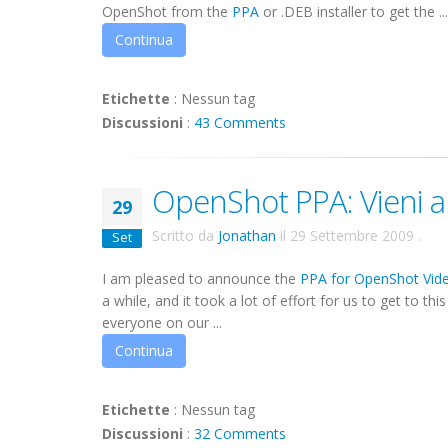
OpenShot from the
PPA
or .DEB installer to get the ...
Continua
Etichette
:
Nessun tag
Discussioni
:
43 Comments
OpenShot PPA: Vieni a
29
Scritto da
Jonathan
il
29 Settembre 2009
.
Set
I am pleased to announce the
PPA for OpenShot Vide
a while, and it took a lot of effort for us to get to t
everyone on our ...
Continua
Etichette
:
Nessun tag
Discussioni
:
32 Comments