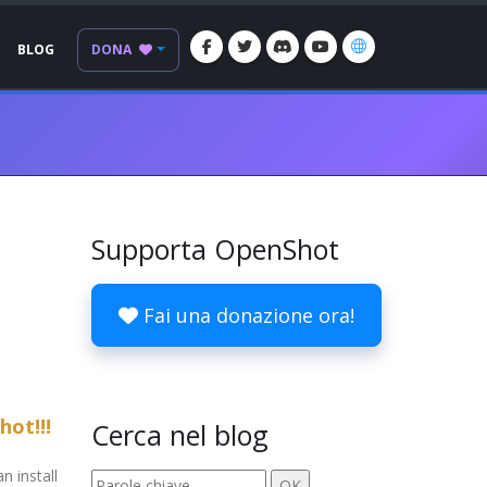
BLOG
DONA
Supporta OpenShot
Fai una donazione ora!
hot!!!
Cerca nel blog
n install