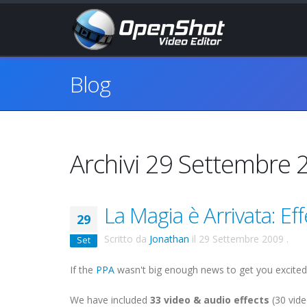
Blog
Archivi 29 Settembre 
La Magia è Arrivata: Effet
29
Scritto da
Jonathan
il
29 Settembre 2009
.
Set
If the
PPA
wasn't big enough news to get you excited
We have included
33
video & audio effects
(30 vide