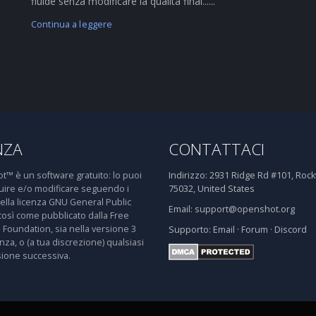
fluide senza modificare la qualità final......
Continua a leggere
NZA
CONTATTACI
™ è un software gratuito: lo puoi
Indirizzo:
2931 Ridge Rd #101, Rockw
buire e/o modificare seguendo i
75032, United States
della licenza GNU General Public
Email:
support@openshot.org
così come pubblicato dalla Free
 Foundation, sia nella versione 3
Supporto:
Email
·
Forum
·
Discord
enza, o (a tua discrezione) qualsiasi
sione successiva.