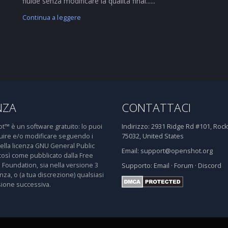
fluide senza modificare la qualità final......
Continua a leggere
NZA
CONTATTACI
™ è un software gratuito: lo puoi
Indirizzo:
2931 Ridge Rd #101, Rockw
buire e/o modificare seguendo i
75032, United States
della licenza GNU General Public
Email:
support@openshot.org
così come pubblicato dalla Free
 Foundation, sia nella versione 3
Supporto:
Email
·
Forum
·
Discord
enza, o (a tua discrezione) qualsiasi
sione successiva.