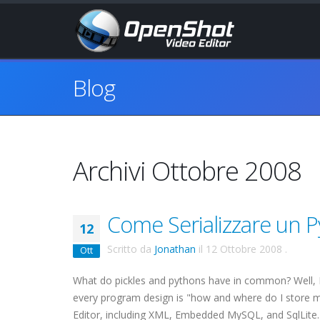
Blog
Archivi Ottobre 2008
Come Serializzare un 
12
Scritto da
Jonathan
il
12 Ottobre 2008
.
Ott
What do pickles and pythons have in common? Well, I'll 
every program design is "how and where do I store m
Editor, including XML, Embedded MySQL, and SqlLite.