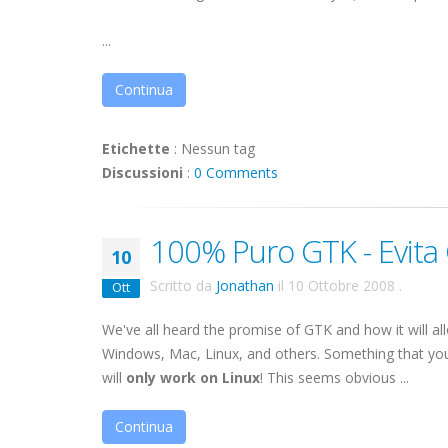
...
Continua
Etichette
:
Nessun tag
Discussioni
:
0 Comments
100% Puro GTK - Evit
10
Scritto da
Jonathan
il
10 Ottobre 2008
.
Ott
We've all heard the promise of GTK and how it will al
Windows, Mac, Linux, and others. Something that you
will
only work on Linux
! This seems obvious ...
Continua