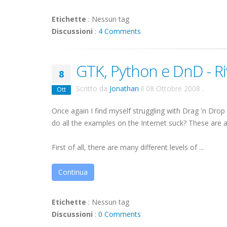
Etichette
:
Nessun tag
Discussioni
:
4 Comments
GTK, Python e DnD - Rivi
8
Scritto da
Jonathan
il
08 Ottobre 2008
.
Ott
Once again I find myself struggling with Drag 'n Drop
do all the examples on the Internet suck? These are 
First of all, there are many different levels of ...
Continua
Etichette
:
Nessun tag
Discussioni
:
0 Comments