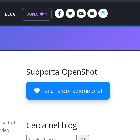
BLOG
DONA
Supporta OpenShot
Fai una donazione ora!
 part of
Cerca nel blog
Video