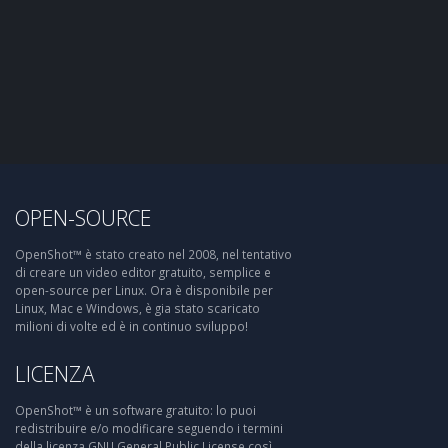
OPEN-SOURCE
OpenShot™ è stato creato nel 2008, nel tentativo
di creare un video editor gratuito, semplice e
open-source per Linux. Ora è disponibile per
Linux, Mac e Windows, è gia stato scaricato
milioni di volte ed è in continuo sviluppo!
LICENZA
OpenShot™ è un software gratuito: lo puoi
redistribuire e/o modificare seguendo i termini
della licenza GNU General Public License così