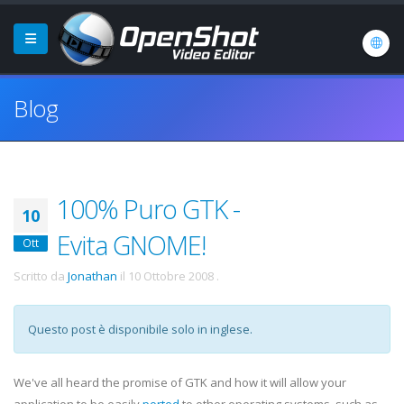
Blog
100% Puro GTK -
10
Evita GNOME!
Ott
Scritto da
Jonathan
il
10 Ottobre 2008
.
Questo post è disponibile solo in inglese.
We've all heard the promise of GTK and how it will allow your