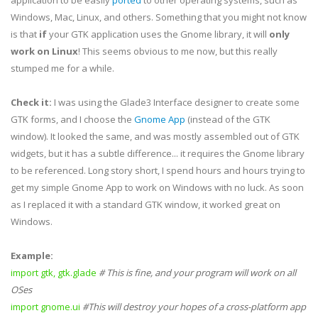
application to be easily
ported
to other operating systems, such as
Windows, Mac, Linux, and others. Something that you might not know
is that
if
your GTK application uses the Gnome library, it will
only
work on Linux
! This seems obvious to me now, but this really
stumped me for a while.
Check it:
I was using the Glade3 Interface designer to create some
GTK forms, and I choose the
Gnome App
(instead of the GTK
window). It looked the same, and was mostly assembled out of GTK
widgets, but it has a subtle difference... it requires the Gnome library
to be referenced. Long story short, I spend hours and hours trying to
get my simple Gnome App to work on Windows with no luck. As soon
as I replaced it with a standard GTK window, it worked great on
Windows.
Example:
import gtk, gtk.glade
# This is fine, and your program will work on all
OSes
import gnome.ui
#This will destroy your hopes of a cross-platform app