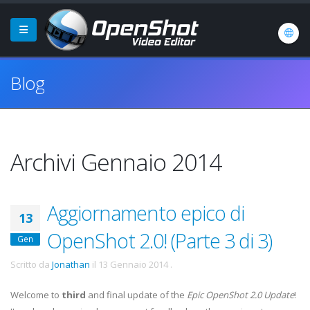
Blog
Archivi Gennaio 2014
Aggiornamento epico di
13
OpenShot 2.0! (Parte 3 di 3)
Gen
Scritto da
Jonathan
il
13 Gennaio 2014
.
Welcome to
third
and final update of the
Epic OpenShot 2.0 Update
!