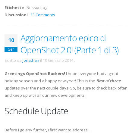
Etichette
:
Nessun tag
Discussioni
:
13 Comments
Aggiornamento epico di
10
OpenShot 2.0! (Parte 1 di 3)
Gen
Scritto da
Jonathan
il
10 Gennaio 2014
.
Greetings OpenShot Backers!
I hope everyone had a great
holiday season and a happy new year! This is the
first
of
three
updates over the next couple days! So, be sure to check back often
and keep up with all our new developments.
Schedule Update
Before I go any further, I first want to address ...