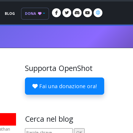
BLOG
DONA
Supporta OpenShot
Fai una donazione ora!
Cerca nel blog
nathan