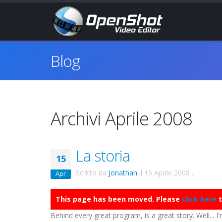
Blog
Archivi Aprile 2008
La storia
15
Scritto da
Jonathan
il
15 Aprile 2008
.
Apr
This page has been moved. Please
click here
t
Behind every great program, is a great story. Well... I'