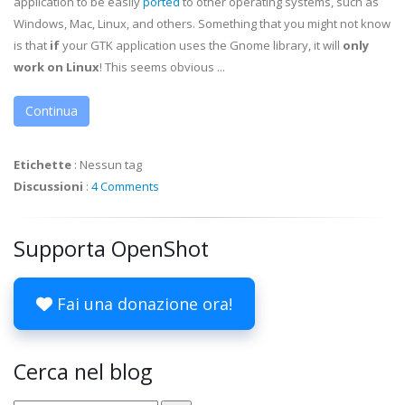
application to be easily
ported
to other operating systems, such as
Windows, Mac, Linux, and others. Something that you might not know
is that
if
your GTK application uses the Gnome library, it will
only
work on Linux
! This seems obvious ...
Continua
Etichette
:
Nessun tag
Discussioni
:
4 Comments
Supporta OpenShot
Fai una donazione ora!
Cerca nel blog