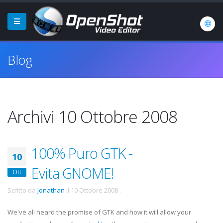
Blog
Archivi 10 Ottobre 2008
100% Puro GTK -
10
Evita GNOME!
Ott
Scritto da
Jonathan
il
10 Ottobre 2008
.
We've all heard the promise of GTK and how it will allow your