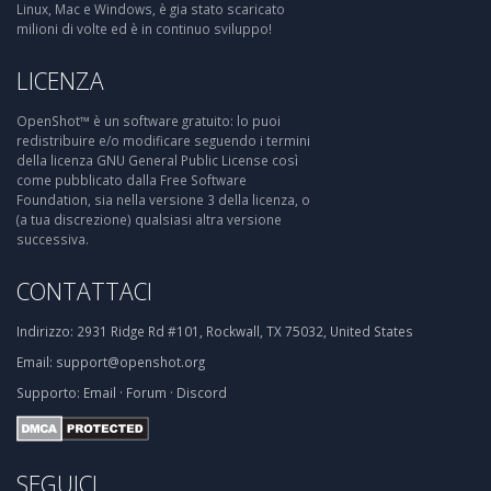
Linux, Mac e Windows, è gia stato scaricato
milioni di volte ed è in continuo sviluppo!
LICENZA
OpenShot™ è un software gratuito: lo puoi
redistribuire e/o modificare seguendo i termini
della licenza GNU General Public License così
come pubblicato dalla Free Software
Foundation, sia nella versione 3 della licenza, o
(a tua discrezione) qualsiasi altra versione
successiva.
CONTATTACI
Indirizzo:
2931 Ridge Rd #101, Rockwall, TX 75032, United States
Email:
support@openshot.org
Supporto:
Email
·
Forum
·
Discord
SEGUICI