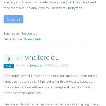
existed, and I have downloaded every one (that I could find) and
tried them out. The only 2 which I liked were
Eric Python
...
Continua
Etichette
:
Nessun tag
Discussioni
:
0 Comments
E il vincitore è...
9
Scritto da
Jonathan
il
09 Maggio 2008
.
Mag
After much turmoil, I have decided that multimedia support for my
language has to be the
#1 priority
for this project to succeed. It
doesn't matter how efficient the language is if it can't encode /
decode certain video files.
I have also decided which multimedia framework I am going to use.