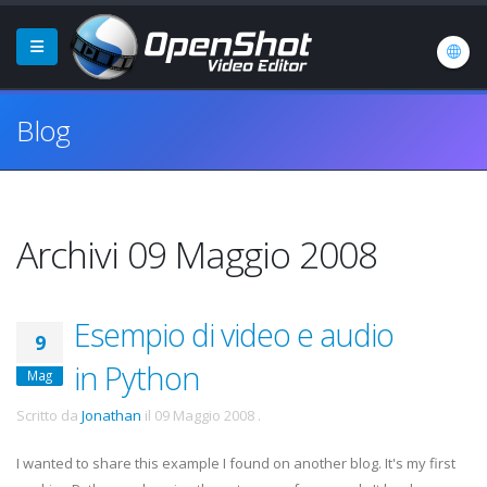
Blog
Archivi 09 Maggio 2008
Esempio di video e audio
9
in Python
Mag
Scritto da
Jonathan
il
09 Maggio 2008
.
I wanted to share this example I found on another blog. It's my first