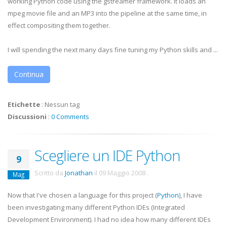
working Python code using the gstreamer framework. It loads an
mpeg movie file and an MP3 into the pipeline at the same time, in
effect compositing them together.
I will spending the next many days fine tuning my Python skills and ...
Continua
Etichette
:
Nessun tag
Discussioni
:
0 Comments
Scegliere un IDE Python
9
Scritto da
Jonathan
il
09 Maggio 2008
.
Mag
Now that I've chosen a language for this project (
Python
), I have
been investigating many different Python
IDEs
(Integrated
Development Environment). I had no idea how many different
IDEs