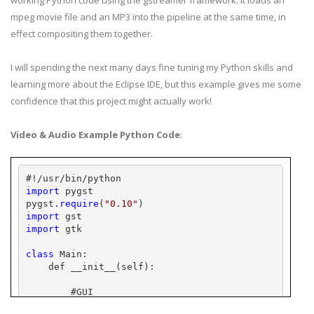
working Python code using the gstreamer framework. It loads an
mpeg movie file and an MP3 into the pipeline at the same time, in
effect compositing them together.
I will spending the next many days fine tuning my Python skills and
learning more about the Eclipse IDE, but this example gives me some
confidence that this project might actually work!
Video & Audio Example Python Code
:
#!/usr/bin/python
import
 pygst
pygst.
require
(
"0.10"
)
import
 gst
import
 gtk
class
 Main:
    def __init__(self):
        #GUI
        self.window = gtk.Window()