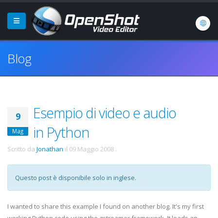
Blog
Esempio di video e audio
9
in Python
Mag
Scritto da
Jonathan
il
09 Maggio 2008
.
Questo post è disponibile solo in inglese.
I wanted to share this example I found on another blog. It's my first