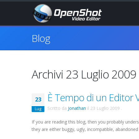
Blog
Archivi 23 Luglio 2009
È Tempo di un Editor V
23
Scritto da
Jonathan
il
23 Luglio 2009
.
Lug
If you are reading this blog, then you probably under
they are either buggy, ugly, incompatible, abandoned 