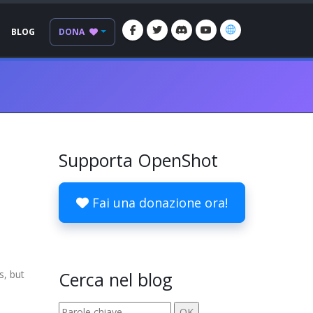
BLOG
DONA
Supporta OpenShot
Fai una donazione ora!
s, but
Cerca nel blog