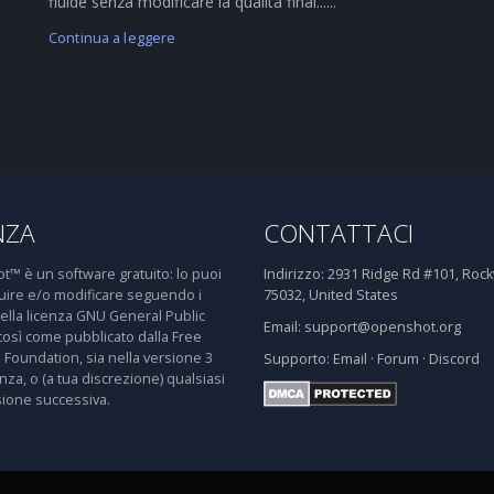
fluide senza modificare la qualità final......
Continua a leggere
NZA
CONTATTACI
™ è un software gratuito: lo puoi
Indirizzo:
2931 Ridge Rd #101, Rockw
buire e/o modificare seguendo i
75032, United States
della licenza GNU General Public
Email:
support@openshot.org
così come pubblicato dalla Free
 Foundation, sia nella versione 3
Supporto:
Email
·
Forum
·
Discord
enza, o (a tua discrezione) qualsiasi
sione successiva.