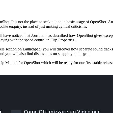
ù
Come Ottimizzare un Video per