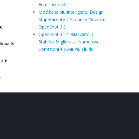
Entusiasmanti!
Modifiche più Intelligenti, Design
Stupefacente | Scopri le Novità di
OpenShot 3.3
OpenShot 3.2.1 Rilasciato |
Stabilità Migliorata, Numerose
Correzioni e Avvii Più Fluidi!