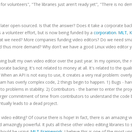
 for volunteers", "The libraries just aren't ready yet", "There is no de
 later open-sourced. Is that the answer? Does it take a corporate bac
 a volunteer effort, but is now being funded by a
corporation
.
MLT
,
K
what we need? More companies funding video editors? Do we need sma
and thus more demand? Why don't we have a good Linux video editor yet
ving built my own video editor over the past year. In my opinion, the 
rate backing. It's not related to money at all. It's related to the quali
. When an API is not easy to use, it creates a very real problem: overly
am has overly complex code, 2 things begin to happen. 1) Bugs - har
 problems in stability. 2) Contributors - the barrier to enter the proj
larger commitment of time from contributors to understand the code 
entually leads to a dead project.
ux video editing? Of course there is hope! In fact, there is an amazing v
nd amazingly powerful. It puts all these other video editing libraries to
 should be using:
MLT Framework
. I believe this is one of the most un