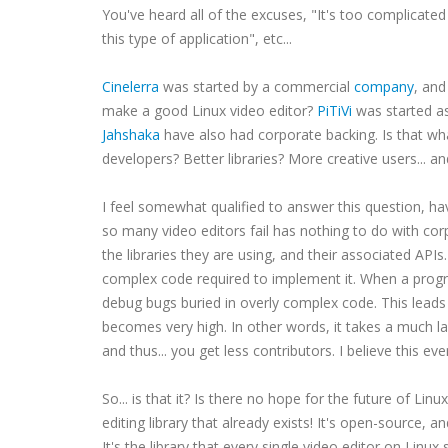
You've heard all of the excuses, "It's too complicated
this type of application", etc...
Cinelerra
was started by a commercial
company
, and
make a good Linux video editor?
PiTiVi
was started as
Jahshaka
have also had corporate backing. Is that 
developers? Better libraries? More creative users... 
I feel somewhat qualified to answer this question, ha
so many video editors fail has nothing to do with corpo
the libraries they are using, and their associated APIs
complex code required to implement it. When a progr
debug bugs buried in overly complex code. This leads to
becomes very high. In other words, it takes a much 
and thus... you get less contributors. I believe this ev
So... is that it? Is there no hope for the future of Lin
editing library that already exists! It's open-source, a
It's the library that every single video editor on Linux