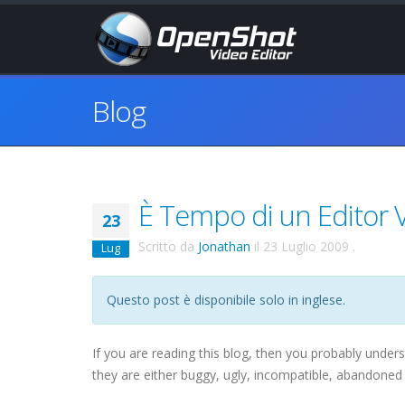
Blog
È Tempo di un Editor V
23
Scritto da
Jonathan
il
23 Luglio 2009
.
Lug
Questo post è disponibile solo in inglese.
If you are reading this blog, then you probably under
they are either buggy, ugly, incompatible, abandoned 