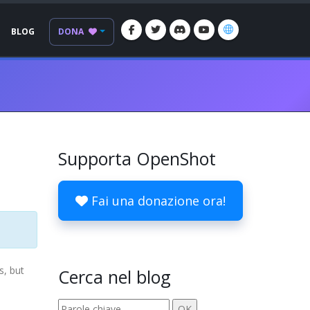
BLOG
DONA
Supporta OpenShot
Fai una donazione ora!
s, but
Cerca nel blog