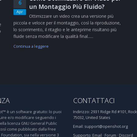
6
un Montaggio Più Fluido?
Apr
Ottimizzare un video crea una versione più
piccola e veloce per il montaggio, così la riproduzione,
e
lo scorrimento, il ritaglio e le anteprime risultano più
o
fluide senza modificare la qualità final......
Continua a leggere
NZA
CONTATTACI
™ è un software gratuito: lo puoi
Indirizzo:
2931 Ridge Rd #101, Rockw
buire e/o modificare seguendo i
75032, United States
della licenza GNU General Public
Email:
support@openshot.org
così come pubblicato dalla Free
 Foundation, sia nella versione 3
Supporto:
Email
·
Forum
·
Discord