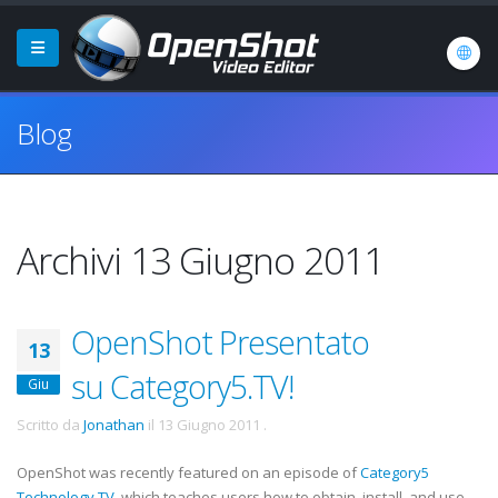
Blog
Archivi 13 Giugno 2011
OpenShot Presentato
13
su Category5.TV!
Giu
Scritto da
Jonathan
il
13 Giugno 2011
.
OpenShot was recently featured on an episode of
Category5
Technology TV
, which teaches users how to obtain, install, and use