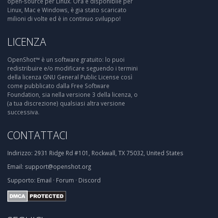
open-source per Linux. Ora è disponibile per
Linux, Mac e Windows, è gia stato scaricato
milioni di volte ed è in continuo sviluppo!
LICENZA
OpenShot™ è un software gratuito: lo puoi
redistribuire e/o modificare seguendo i termini
della licenza GNU General Public License così
come pubblicato dalla Free Software
Foundation, sia nella versione 3 della licenza, o
(a tua discrezione) qualsiasi altra versione
successiva.
CONTATTACI
Indirizzo:
2931 Ridge Rd #101, Rockwall, TX 75032, United States
Email:
support@openshot.org
Supporto:
Email
·
Forum
·
Discord