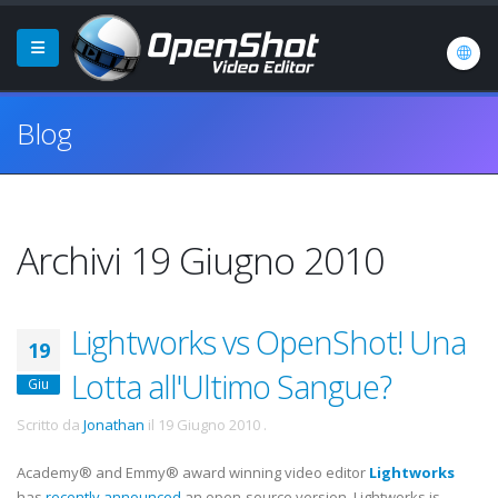
Blog
Archivi 19 Giugno 2010
Lightworks vs OpenShot! Una
19
Lotta all'Ultimo Sangue?
Giu
Scritto da
Jonathan
il
19 Giugno 2010
.
Academy® and Emmy® award winning video editor
Lightworks
has
recently announced
an open-source version. Lightworks is