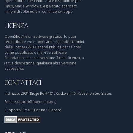
open-source per Linux. Ora è disponibile per
Linux, Mac e Windows, è gia stato scaricato
milioni di volte ed è in continuo sviluppo!
LICENZA
OpenShot™ è un software gratuito: lo puoi
redistribuire e/o modificare seguendo i termini
della licenza GNU General Public License così
come pubblicato dalla Free Software
Foundation, sia nella versione 3 della licenza, o
(a tua discrezione) qualsiasi altra versione
successiva.
CONTATTACI
Indirizzo:
2931 Ridge Rd #101, Rockwall, TX 75032, United States
Email:
support@openshot.org
Supporto:
Email
·
Forum
·
Discord