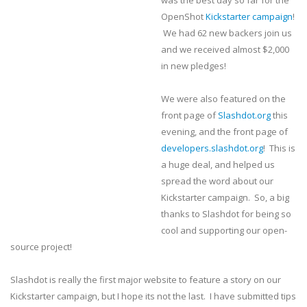
was the best day so far for the
OpenShot
Kickstarter campaign
!
We had 62 new backers join us
and we received almost $2,000
in new pledges!
We were also featured on the
front page of
Slashdot.org
this
evening, and the front page of
developers.slashdot.org
! This is
a huge deal, and helped us
spread the word about our
Kickstarter campaign. So, a big
thanks to Slashdot for being so
cool and supporting our open-
source project!
Slashdot is really the first major website to feature a story on our
Kickstarter campaign, but I hope its not the last. I have submitted tips