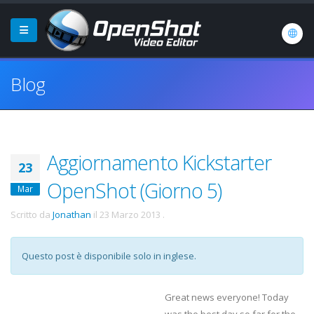
Blog
Aggiornamento Kickstarter
23
OpenShot (Giorno 5)
Mar
Scritto da
Jonathan
il
23 Marzo 2013
.
Questo post è disponibile solo in inglese.
Great news everyone! Today