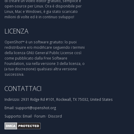
di creare un video editor gratuito, semplice e
open-source per Linux. Ora è disponibile per
Linux, Mac e Windows, è gia stato scaricato
milioni di volte ed è in continuo sviluppo!
LICENZA
OpenShot™ è un software gratuito: lo puoi
redistribuire e/o modificare seguendo i termini
della licenza GNU General Public License così
come pubblicato dalla Free Software
Foundation, sia nella versione 3 della licenza, o
(a tua discrezione) qualsiasi altra versione
successiva.
CONTATTACI
Indirizzo:
2931 Ridge Rd #101, Rockwall, TX 75032, United States
Email:
support@openshot.org
Supporto:
Email
·
Forum
·
Discord