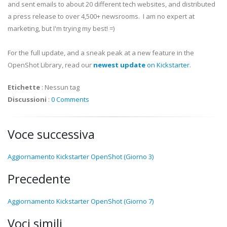
and sent emails to about 20 different tech websites, and distributed
a press release to over 4,500+ newsrooms. I am no expert at
marketing, but I'm trying my best! =)
For the full update, and a sneak peak at a new feature in the
OpenShot Library, read our
newest update
on Kickstarter
.
Etichette
:
Nessun tag
Discussioni
:
0 Comments
Voce successiva
Aggiornamento Kickstarter OpenShot (Giorno 3)
Precedente
Aggiornamento Kickstarter OpenShot (Giorno 7)
Voci simili