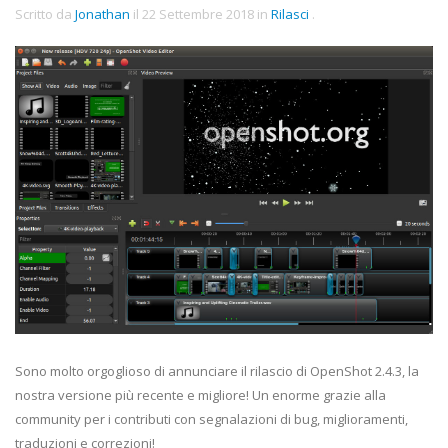
Scritto da
Jonathan
il
22 Settembre 2018
in
Rilasci
.
Sono molto orgoglioso di annunciare il rilascio di OpenShot 2.4.3, la
nostra versione più recente e migliore! Un enorme grazie alla
community per i contributi con segnalazioni di bug, miglioramenti,
traduzioni e correzioni!