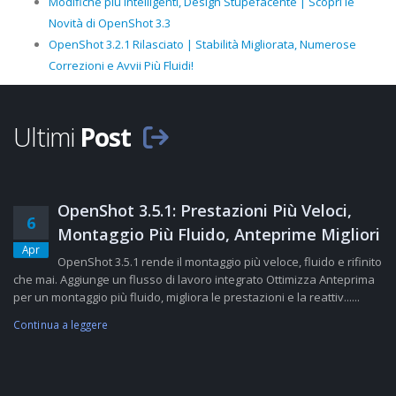
Modifiche più Intelligenti, Design Stupefacente | Scopri le
Novità di OpenShot 3.3
OpenShot 3.2.1 Rilasciato | Stabilità Migliorata, Numerose
Correzioni e Avvii Più Fluidi!
Ultimi
Post
OpenShot 3.5.1: Prestazioni Più Veloci,
6
Montaggio Più Fluido, Anteprime Migliori
Apr
OpenShot 3.5.1 rende il montaggio più veloce, fluido e rifinito
che mai. Aggiunge un flusso di lavoro integrato Ottimizza Anteprima
per un montaggio più fluido, migliora le prestazioni e la reattiv......
Continua a leggere