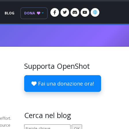
BLOG
DONA
Supporta OpenShot
Fai una donazione ora!
Cerca nel blog
effort.
source