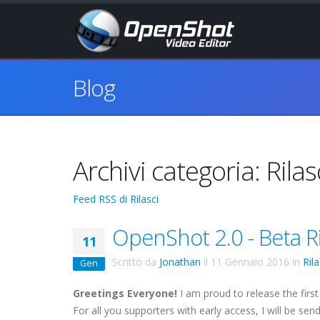
Blog
Archivi categoria: Rilas
Feed RSS di Rilasci
OpenShot 2.0 - Beta Ri
11
Scritto da
Jonathan
il
11 Gennaio 2016
in
Rila
Gen
Greetings Everyone!
I am proud to release the first
For all you supporters with early access, I will be sen