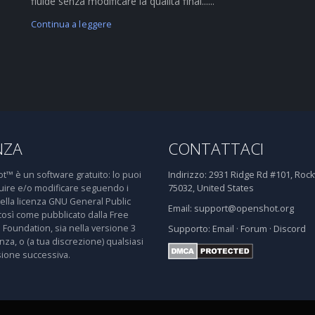
fluide senza modificare la qualità final......
Continua a leggere
NZA
CONTATTACI
™ è un software gratuito: lo puoi
Indirizzo:
2931 Ridge Rd #101, Rockw
buire e/o modificare seguendo i
75032, United States
della licenza GNU General Public
Email:
support@openshot.org
così come pubblicato dalla Free
 Foundation, sia nella versione 3
Supporto:
Email
·
Forum
·
Discord
enza, o (a tua discrezione) qualsiasi
sione successiva.