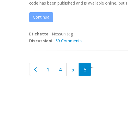
code has been published and is available online, but I .
Continua
Etichette
:
Nessun tag
Discussioni
:
69 Comments
…
1
4
5
6