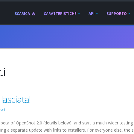
SCARICA
CARATTERISTICHE
API
SUPPORTO
ci
lasciata!
sci
.
 beta of OpenShot 2.0 (details below), and start a much wider testing 
ding a separate update with links to installers. For everyone else, the 