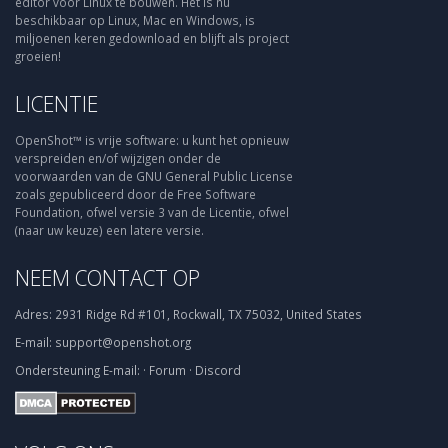
editor voor Linux te bouwen. Het is nu
beschikbaar op Linux, Mac en Windows, is
miljoenen keren gedownload en blijft als project
groeien!
LICENTIE
OpenShot™ is vrije software: u kunt het opnieuw
verspreiden en/of wijzigen onder de
voorwaarden van de GNU General Public License
zoals gepubliceerd door de Free Software
Foundation, ofwel versie 3 van de Licentie, ofwel
(naar uw keuze) een latere versie.
NEEM CONTACT OP
Adres:
2931 Ridge Rd #101, Rockwall, TX 75032, United States
E-mail:
support@openshot.org
Ondersteuning
E-mail:
·
Forum
·
Discord