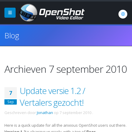
Blog
Archieven 7 september 2010
Update versie 1.2 /
7
Vertalers gezocht!
Sep
Geschreven door
Jonathan
op
7 september 2010
.
Here is a quick update for all the anxious OpenShot users out there.
Version 1.2
is shaping up nicely, with a ton of
fixes
,