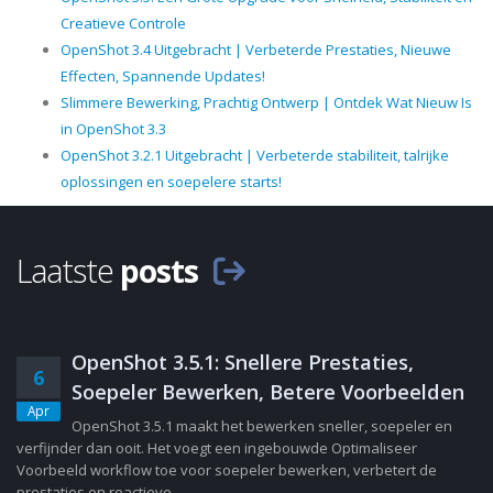
Creatieve Controle
OpenShot 3.4 Uitgebracht | Verbeterde Prestaties, Nieuwe
Effecten, Spannende Updates!
Slimmere Bewerking, Prachtig Ontwerp | Ontdek Wat Nieuw Is
in OpenShot 3.3
OpenShot 3.2.1 Uitgebracht | Verbeterde stabiliteit, talrijke
oplossingen en soepelere starts!
Laatste
posts
OpenShot 3.5.1: Snellere Prestaties,
6
Soepeler Bewerken, Betere Voorbeelden
Apr
OpenShot 3.5.1 maakt het bewerken sneller, soepeler en
verfijnder dan ooit. Het voegt een ingebouwde Optimaliseer
Voorbeeld workflow toe voor soepeler bewerken, verbetert de
prestaties en reactieve......