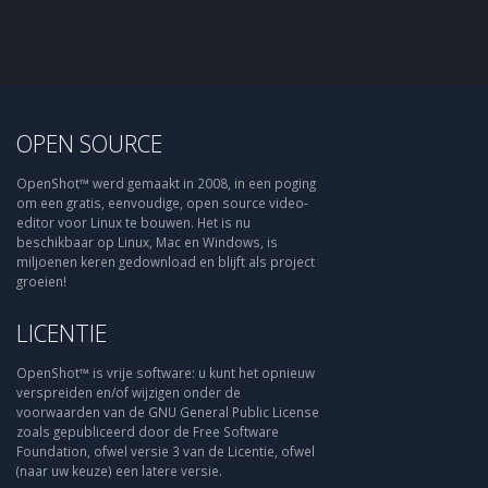
OPEN SOURCE
OpenShot™ werd gemaakt in 2008, in een poging
om een gratis, eenvoudige, open source video-
editor voor Linux te bouwen. Het is nu
beschikbaar op Linux, Mac en Windows, is
miljoenen keren gedownload en blijft als project
groeien!
LICENTIE
OpenShot™ is vrije software: u kunt het opnieuw
verspreiden en/of wijzigen onder de
voorwaarden van de GNU General Public License
zoals gepubliceerd door de Free Software
Foundation, ofwel versie 3 van de Licentie, ofwel
(naar uw keuze) een latere versie.