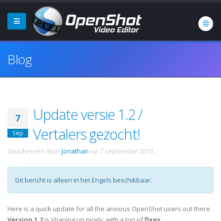
Blog
Update versie 1.2 /
7
Vertalers gezocht!
Sep
Geschreven door
Jonathan
op
7 september 2010
.
Dit bericht is alleen in het Engels beschikbaar.
Here is a quick update for all the anxious OpenShot users out there.
Version 1.2
is shaping up nicely, with a ton of
fixes
,