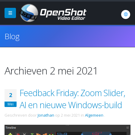
Blog
Archieven 2 mei 2021
Feedback Friday: Zoom Slider,
2
AI en nieuwe Windows-build
Mei
Geschreven door
Jonathan
op
2 mei 2021
in
Algemeen
.