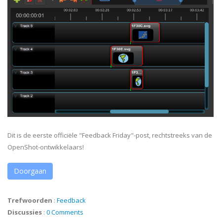
Dit is de eerste officiële "Feedback Friday"-post, rechtstreeks van de
OpenShot-ontwikkelaars!
Doorgaan
Trefwoorden
:
Feedback
Discussies
:
0 Comments