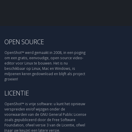
OPEN SOURCE
OpenShot™ werd gemaakt in 2008, in een poging
om een gratis, eenvoudige, open source video-
editor voor Linux te bouwen. Het is nu
beschikbaar op Linux, Mac en Windows, is
miljoenen keren gedownload en blijft als project
groeien!
LICENTIE
OpenShot™ is vrije software: u kunt het opnieuw
verspreiden en/of wijzigen onder de
voorwaarden van de GNU General Public License
zoals gepubliceerd door de Free Software
Foundation, ofwel versie 3 van de Licentie, ofwel
(naar uw keuze) een latere versie.