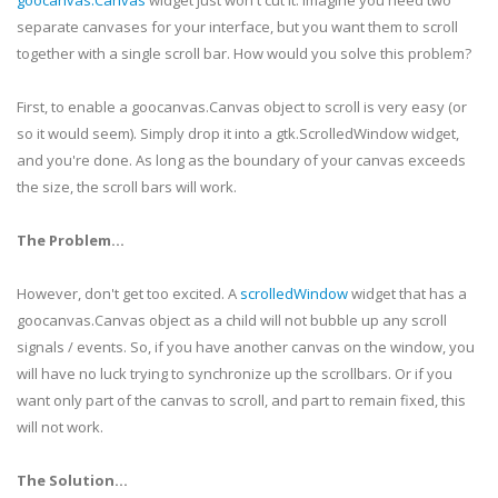
goocanvas
.Canvas
widget just won't cut it. Imagine you need two
separate canvases for your interface, but you want them to scroll
together with a single scroll bar. How would you solve this problem?
First, to enable a
goocanvas
.Canvas object to scroll is very easy (or
so it would seem). Simply drop it into a
gtk
.
ScrolledWindow
widget,
and you're done. As long as the
boundary
of your canvas exceeds
the size, the
scroll bars
will work.
The Problem...
However, don't get too excited. A
scrolledWindow
widget that has a
goocanvas
.Canvas object as a child will not bubble up any scroll
signals / events. So, if you have another canvas on the window, you
will have no luck trying to synchronize up the
scrollbars
. Or if you
want only part of the canvas to scroll, and part to remain fixed, this
will not work.
The Solution...