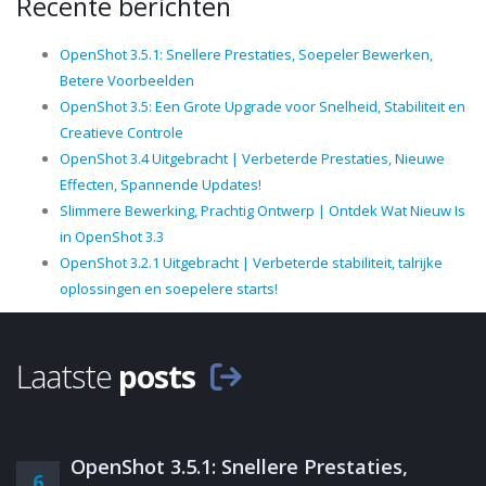
Recente berichten
OpenShot 3.5.1: Snellere Prestaties, Soepeler Bewerken,
Betere Voorbeelden
OpenShot 3.5: Een Grote Upgrade voor Snelheid, Stabiliteit en
Creatieve Controle
OpenShot 3.4 Uitgebracht | Verbeterde Prestaties, Nieuwe
Effecten, Spannende Updates!
Slimmere Bewerking, Prachtig Ontwerp | Ontdek Wat Nieuw Is
in OpenShot 3.3
OpenShot 3.2.1 Uitgebracht | Verbeterde stabiliteit, talrijke
oplossingen en soepelere starts!
Laatste
posts
OpenShot 3.5.1: Snellere Prestaties,
6