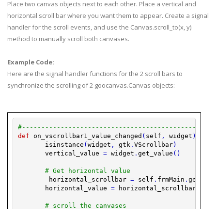
Place two canvas objects next to each other. Place a vertical and
horizontal
scroll bar
where you want them to appear. Create a signal
handler for the scroll events, and use the Canvas.scroll_to(x, y)
method to
manually
scroll both canvases.
Example Code:
Here are the signal handler functions for the 2
scroll bars
to
synchronize the scrolling of 2
goocanvas
.Canvas objects:
#--------------------------------------------------
def
on_vscrollbar1_value_changed
(
self
,
widget
)
:
isinstance
(
widget
,
gtk
.
VScrollbar
)
vertical_value
=
widget
.
get_value
(
)
# Get horizontal value
horizontal_scrollbar
=
self
.
frmMain
.
get_wid
horizontal_value
=
horizontal_scrollbar
.
get_
# scroll the canvases
self
.
MyCanvas
.
scroll_to
(
horizontal_value
,
v