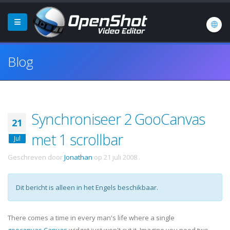
Blog
Synchroniseer 2 GooCanvas
21
met 1 scrollbar
Jul
Geschreven door
Jonathan
op
21 juli 2008
.
Dit bericht is alleen in het Engels beschikbaar.
There comes a time in every man's life where a single