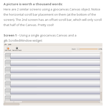
self
.
MyCanvas_Left
.
scroll_to
(
horizontal_valu
A picture is worth a thousand words:
Here are 2 similar screens using a
goocanvas
.Canvas object. Notice
#--------------------------------------------------
the horizontal
scroll bar
placement on them (at the bottom of the
def
on_hscrollbar1_value_changed
(
self
,
widget
)
:
screen). The 2
nd
screen has an offset
scroll bar
, which will only scroll
isinstance
(
widget
,
gtk
.
HScrollbar
)
horizontal_value
=
widget
.
get_value
(
)
that half of the Canvas. Pretty cool!
# Get vertical value
Screen 1 -
Using a single
goocanvas
.Canvas and a
vertical_scrollbar
=
self
.
frmMain
.
get_widge
gtk
.
ScrolledWindow
widget:
vertical_value
=
vertical_scrollbar
.
get_valu
# scroll the canvases
self
.
MyCanvas
.
scroll_to
(
horizontal_value
,
v