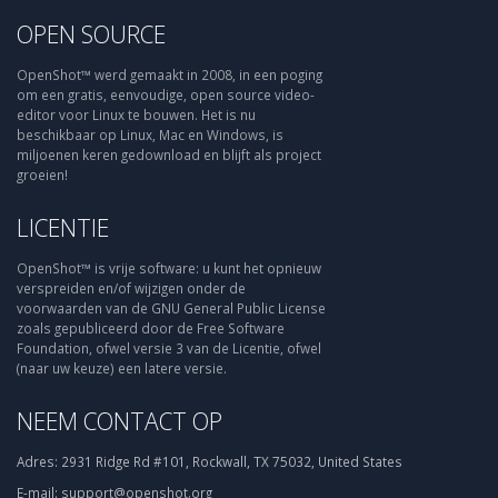
OPEN SOURCE
OpenShot™ werd gemaakt in 2008, in een poging
om een gratis, eenvoudige, open source video-
editor voor Linux te bouwen. Het is nu
beschikbaar op Linux, Mac en Windows, is
miljoenen keren gedownload en blijft als project
groeien!
LICENTIE
OpenShot™ is vrije software: u kunt het opnieuw
verspreiden en/of wijzigen onder de
voorwaarden van de GNU General Public License
zoals gepubliceerd door de Free Software
Foundation, ofwel versie 3 van de Licentie, ofwel
(naar uw keuze) een latere versie.
NEEM CONTACT OP
Adres:
2931 Ridge Rd #101, Rockwall, TX 75032, United States
E-mail:
support@openshot.org