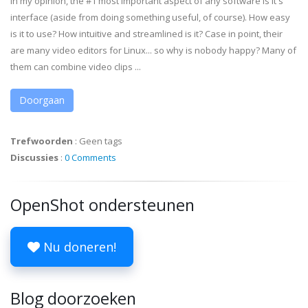
In my opinion, the #1 most important aspect of any software is it's
interface (aside from doing something useful, of course). How easy
is it to use? How intuitive and streamlined is it? Case in point, their
are many video editors for Linux... so why is nobody happy? Many of
them can combine video clips ...
Doorgaan
Trefwoorden
:
Geen tags
Discussies
:
0 Comments
OpenShot ondersteunen
Nu doneren!
Blog doorzoeken