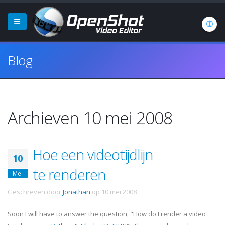
Blog
Archieven 10 mei 2008
Hoe een videotijdlijn
10
te renderen
Mei
Geschreven door
Jonathan
op
10 mei 2008
.
Soon I will have to answer the question, "How do I render a video