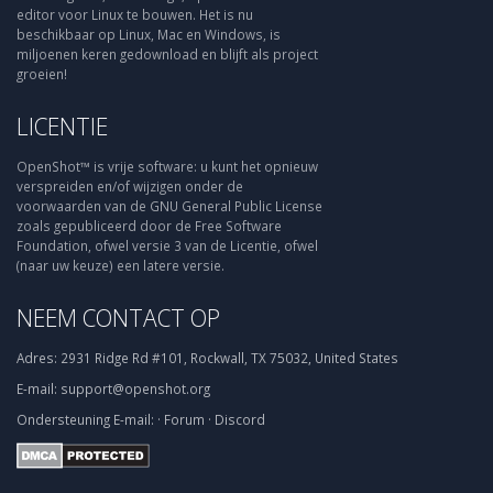
editor voor Linux te bouwen. Het is nu
beschikbaar op Linux, Mac en Windows, is
miljoenen keren gedownload en blijft als project
groeien!
LICENTIE
OpenShot™ is vrije software: u kunt het opnieuw
verspreiden en/of wijzigen onder de
voorwaarden van de GNU General Public License
zoals gepubliceerd door de Free Software
Foundation, ofwel versie 3 van de Licentie, ofwel
(naar uw keuze) een latere versie.
NEEM CONTACT OP
Adres:
2931 Ridge Rd #101, Rockwall, TX 75032, United States
E-mail:
support@openshot.org
Ondersteuning
E-mail:
·
Forum
·
Discord