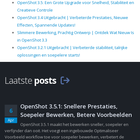
OpenShot 3.5: Een Grote Upgrade voor Snelheid, Stabiliteit en
Creatieve Controle
OpenShot 3.4 Uitgebracht | Verbeterde Prestaties, Nieuwe
Effecten, Spannende Updates!
Slimmere Bewerking, Prachtig Ontwerp | Ontdek Wat Nieuw Is
in OpenShot 3.3
OpenShot 3.2.1 Uitgebracht | Verbeterde stabiliteit, talrijke
oplossingen en soepelere starts!
Laatste
posts
OpenShot 3.5.1: Snellere Prestaties,
6
Soepeler Bewerken, Betere Voorbeelden
Apr
OpenShot 3.5.1 maakt het bewerken sneller, soepeler en
verfijnder dan ooit. Het voegt een ingebouwde Optimaliseer
Voorbeeld workflow toe voor soepeler bewerken, verbetert de