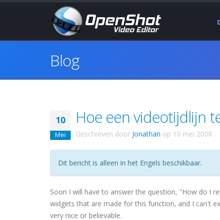
Blog
Hoe een videotijdlijn 
10
Geschreven door
Jonathan
op
10 mei 2008
.
Mei
Dit bericht is alleen in het Engels beschikbaar.
Soon I will have to answer the question, "How do I re
widgets that are made for this function, and I can't 
very nice or believable.