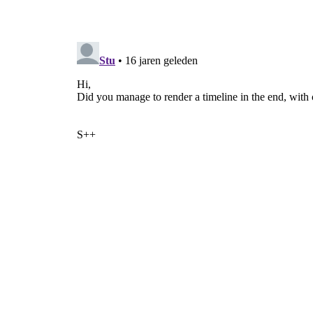
  widget.show()
  window.add(widget)
  window.present()
gtk
.main()
if
 __name__ == 
"__main__"
:
  run(Screen)