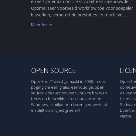
en verfijnder dan ooit. Het voegt een ingebouwde
Optimaliseer Voorbeeld workflow toe voor soepeler
bewerken, verbetert de prestaties en reactieve......
Meer lezen
OPEN SOURCE
LICE
OpenShot™ werd gemaakt in 2008, in een
OpenShot
poging om een gratis, eenvoudige, open
opnieuw 
source video-editor voor Linux te bouwen.
de voorw
Het is nu beschikbaar op Linux, Mac en
License 
Windows, is miljoenen keren gedownload
Software
en blijft als project groeien!
Licentie,
versie.