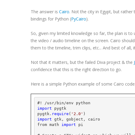
The answer is
Cairo
. Not the city in Egypt, but rather
bindings for Python (
PyCairo
).
So, given my limited knowledge so far, the plan is to 
the video / audio timeline on the screen. Cairo should
them to the timeline, trim clips, etc... And best of all
Not that it matters, but the failed Diva project & the
confidence that this is the right direction to go.
Here is a simple Python example of some Cairo code,
#! /
usr
/bin/
env
 python
import
pygtk
pygtk
.
require
(
'2.0'
)
import
gtk
, 
gobject
, 
cairo
from math 
import
 pi