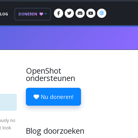
BLOG
DONEREN
OpenShot
ondersteunen
Nu doneren!
ously no
t look
Blog doorzoeken