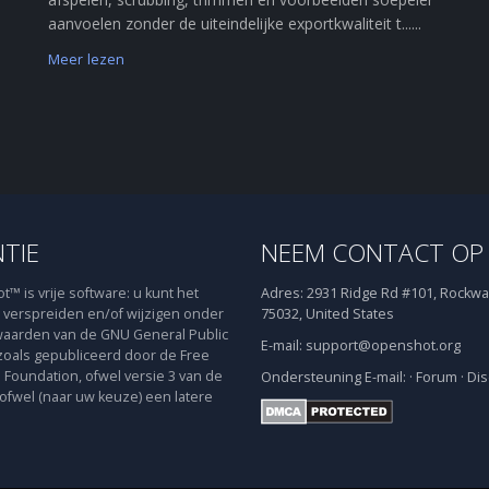
aanvoelen zonder de uiteindelijke exportkwaliteit t......
Meer lezen
NTIE
NEEM CONTACT OP
™ is vrije software: u kunt het
Adres:
2931 Ridge Rd #101, Rockwal
verspreiden en/of wijzigen onder
75032, United States
aarden van de GNU General Public
E-mail:
support@openshot.org
zoals gepubliceerd door de Free
 Foundation, ofwel versie 3 van de
Ondersteuning
E-mail:
·
Forum
·
Dis
 ofwel (naar uw keuze) een latere