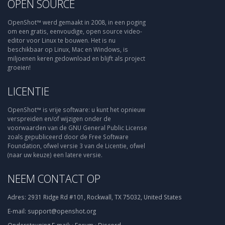
OPEN SOURCE
OpenShot™ werd gemaakt in 2008, in een poging
om een gratis, eenvoudige, open source video-
editor voor Linux te bouwen. Het is nu
beschikbaar op Linux, Mac en Windows, is
miljoenen keren gedownload en blijft als project
groeien!
LICENTIE
OpenShot™ is vrije software: u kunt het opnieuw
verspreiden en/of wijzigen onder de
voorwaarden van de GNU General Public License
zoals gepubliceerd door de Free Software
Foundation, ofwel versie 3 van de Licentie, ofwel
(naar uw keuze) een latere versie.
NEEM CONTACT OP
Adres:
2931 Ridge Rd #101, Rockwall, TX 75032, United States
E-mail:
support@openshot.org