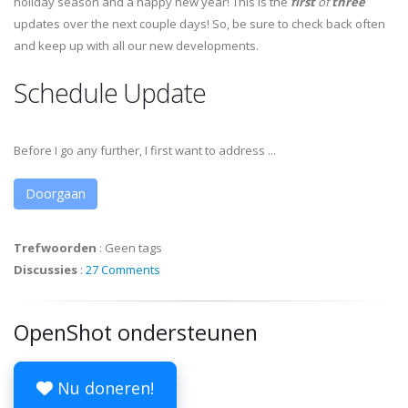
holiday season and a happy new year! This is the
first
of
three
updates over the next couple days! So, be sure to check back often
and keep up with all our new developments.
Schedule Update
Before I go any further, I first want to address ...
Doorgaan
Trefwoorden
:
Geen tags
Discussies
:
27 Comments
OpenShot ondersteunen
Nu doneren!