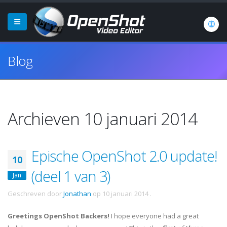
Blog
Archieven 10 januari 2014
Epische OpenShot 2.0 update!
10
(deel 1 van 3)
Jan
Geschreven door
Jonathan
op
10 januari 2014
.
Greetings OpenShot Backers!
I hope everyone had a great