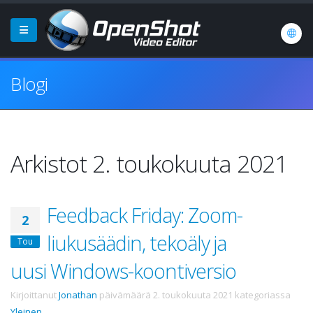
Blogi
Arkistot 2. toukokuuta 2021
Feedback Friday: Zoom-
2
liukusäädin, tekoäly ja
Tou
uusi Windows-koontiversio
Kirjoittanut
Jonathan
päivämäärä
2. toukokuuta 2021
kategoriassa
Yleinen
.