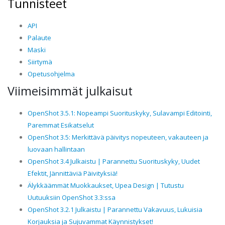
Tunnisteet
API
Palaute
Maski
Siirtymä
Opetusohjelma
Viimeisimmät julkaisut
OpenShot 3.5.1: Nopeampi Suorituskyky, Sulavampi Editointi,
Paremmat Esikatselut
OpenShot 3.5: Merkittävä päivitys nopeuteen, vakauteen ja
luovaan hallintaan
OpenShot 3.4 Julkaistu | Parannettu Suorituskyky, Uudet
Efektit, Jännittäviä Päivityksiä!
Älykkäämmät Muokkaukset, Upea Design | Tutustu
Uutuuksiin OpenShot 3.3:ssa
OpenShot 3.2.1 Julkaistu | Parannettu Vakavuus, Lukuisia
Korjauksia ja Sujuvammat Käynnistykset!