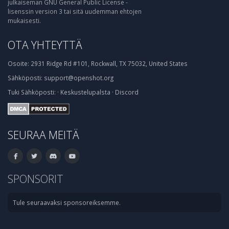
julkaiseman GNU General Public License -
lisenssin version 3 tai sitä uudemman ehtojen
mukaisesti.
OTA YHTEYTTÄ
Osoite:
2931 Ridge Rd #101, Rockwall, TX 75032, United States
Sähköposti:
support@openshot.org
Tuki
Sähköposti:
·
Keskustelupalsta
·
Discord
SEURAA MEITÄ
SPONSORIT
Tule seuraavaksi sponsoreiksemme.