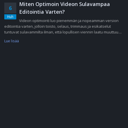
Miten Optimoin Videon Sulavampaa
6
Editointia Varten?
Huh
Videon optimointi luo pienemmän ja nopeamman version
editointia varten, jolloin toisto, selaus, trimmaus ja esikatselut
tuntuvat sulavammilta ilman, että lopullisen viennin laatu muuttuu....
Lue lisää