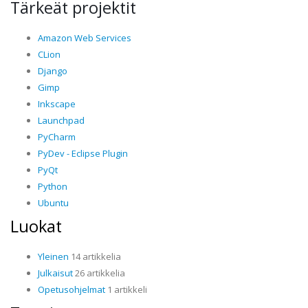
Tärkeät projektit
Amazon Web Services
CLion
Django
Gimp
Inkscape
Launchpad
PyCharm
PyDev - Eclipse Plugin
PyQt
Python
Ubuntu
Luokat
Yleinen
14 artikkelia
Julkaisut
26 artikkelia
Opetusohjelmat
1 artikkeli