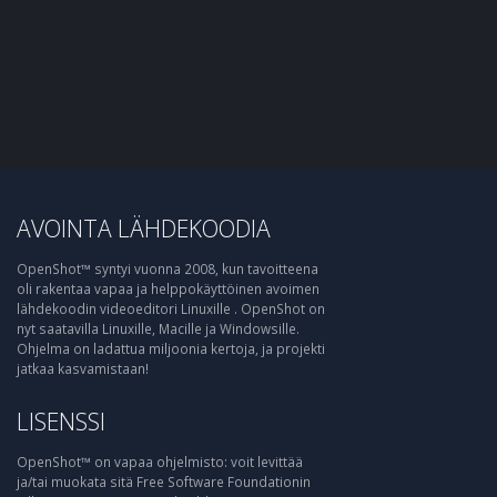
AVOINTA LÄHDEKOODIA
OpenShot™ syntyi vuonna 2008, kun tavoitteena
oli rakentaa vapaa ja helppokäyttöinen avoimen
lähdekoodin videoeditori Linuxille . OpenShot on
nyt saatavilla Linuxille, Macille ja Windowsille.
Ohjelma on ladattua miljoonia kertoja, ja projekti
jatkaa kasvamistaan!
LISENSSI
OpenShot™ on vapaa ohjelmisto: voit levittää
ja/tai muokata sitä Free Software Foundationin