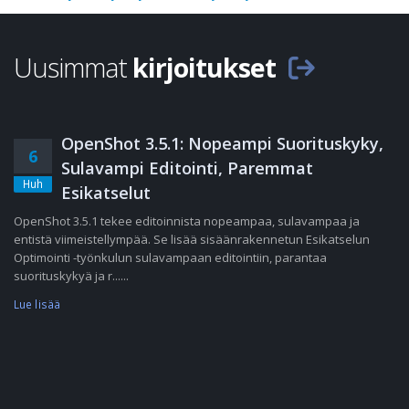
Uusimmat
kirjoitukset
OpenShot 3.5.1: Nopeampi Suorituskyky,
6
Sulavampi Editointi, Paremmat
Huh
Esikatselut
OpenShot 3.5.1 tekee editoinnista nopeampaa, sulavampaa ja
entistä viimeistellympää. Se lisää sisäänrakennetun Esikatselun
Optimointi -työnkulun sulavampaan editointiin, parantaa
suorituskykyä ja r......
Lue lisää