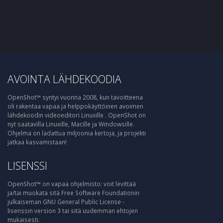
AVOINTA LÄHDEKOODIA
OpenShot™ syntyi vuonna 2008, kun tavoitteena
oli rakentaa vapaa ja helppokäyttöinen avoimen
lähdekoodin videoeditori Linuxille . OpenShot on
nyt saatavilla Linuxille, Macille ja Windowsille.
Ohjelma on ladattua miljoonia kertoja, ja projekti
jatkaa kasvamistaan!
LISENSSI
OpenShot™ on vapaa ohjelmisto: voit levittää
ja/tai muokata sitä Free Software Foundationin
julkaiseman GNU General Public License -
lisenssin version 3 tai sitä uudemman ehtojen
mukaisesti.