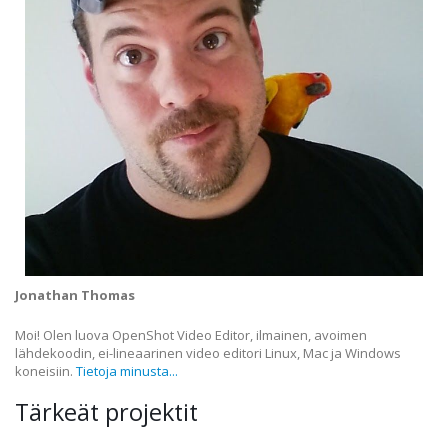
Jonathan Thomas
Moi! Olen luova OpenShot Video Editor, ilmainen, avoimen
lähdekoodin, ei-lineaarinen video editori Linux, Mac ja Windows
koneisiin.
Tietoja minusta...
Tärkeät projektit