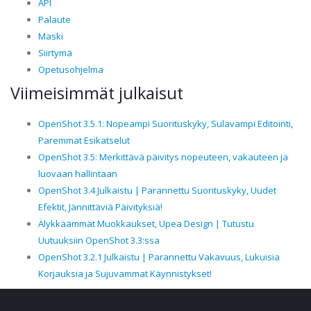
API
Palaute
Maski
Siirtymä
Opetusohjelma
Viimeisimmät julkaisut
OpenShot 3.5.1: Nopeampi Suorituskyky, Sulavampi Editointi,
Paremmat Esikatselut
OpenShot 3.5: Merkittävä päivitys nopeuteen, vakauteen ja
luovaan hallintaan
OpenShot 3.4 Julkaistu | Parannettu Suorituskyky, Uudet
Efektit, Jännittäviä Päivityksiä!
Älykkäämmät Muokkaukset, Upea Design | Tutustu
Uutuuksiin OpenShot 3.3:ssa
OpenShot 3.2.1 Julkaistu | Parannettu Vakavuus, Lukuisia
Korjauksia ja Sujuvammat Käynnistykset!