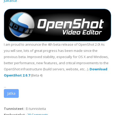
Julkaisut
.
I am proud to announce the 4th beta release of OpenShot 2.0! As
you will see, lots of great progress has been made since the
previous beta. Improved stability, especially for OS X and Windows,
better performance, new features, and critical improvements to the
OpenShot infrastructure (build servers, website, etc…).
Download
OpenShot 2.0.7
(Beta 4)
...
Jatka
Tunnisteet
:
Ei tunnisteita
Keskustelut
:
29 Comments