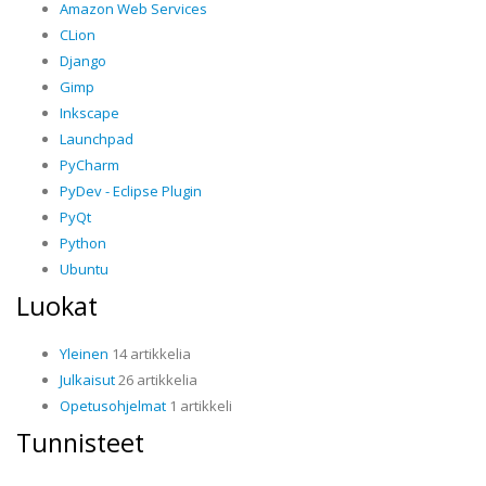
Amazon Web Services
CLion
Django
Gimp
Inkscape
Launchpad
PyCharm
PyDev - Eclipse Plugin
PyQt
Python
Ubuntu
Luokat
Yleinen
14 artikkelia
Julkaisut
26 artikkelia
Opetusohjelmat
1 artikkeli
Tunnisteet