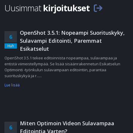
Uusimmat
kirjoitukset
OpenShot 3.5.1: Nopeampi Suorituskyky,
6
Sulavampi Editointi, Paremmat
Huh
Esikatselut
OpenShot 3.5.1 tekee editoinnista nopeampaa, sulavampaa ja
entistä viimeistellympää. Se lisää sisäänrakennetun Esikatselun
Optimointi -työnkulun sulavampaan editointiin, parantaa
suorituskykyä ja r......
Lue lisää
Miten Optimoin Videon Sulavampaa
6
Editointia Varten?