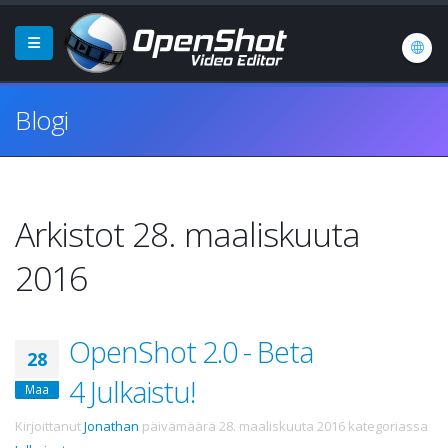
Blogi
Arkistot 28. maaliskuuta
2016
OpenShot 2.0 - Beta
28
4 Julkaistu!
Maa
Kirjoittanut
Jonathan
päivämäärä
28. maaliskuuta 2016
kategoriassa