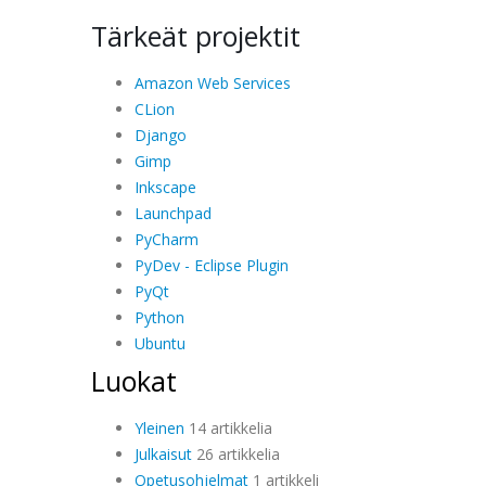
Tärkeät projektit
Amazon Web Services
CLion
Django
Gimp
Inkscape
Launchpad
PyCharm
PyDev - Eclipse Plugin
PyQt
Python
Ubuntu
Luokat
Yleinen
14 artikkelia
Julkaisut
26 artikkelia
Opetusohjelmat
1 artikkeli