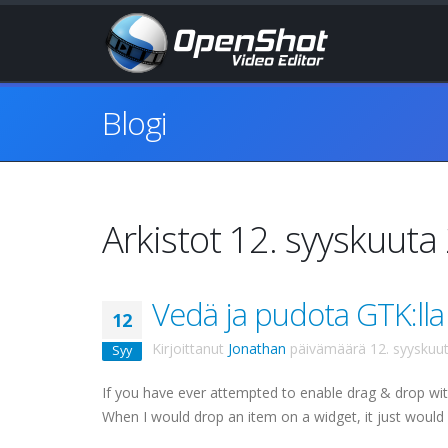
Blogi
Arkistot 12. syyskuuta
Vedä ja pudota GTK:lla 
12
Kirjoittanut
Jonathan
päivämäärä
12. syyskuu
Syy
If you have ever attempted to enable drag & drop wi
When I would drop an item on a widget, it just would not