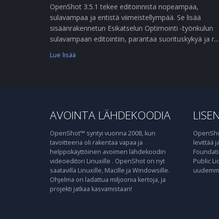
OpenShot 3.5.1 tekee editoinnista nopeampaa,
sulavampaa ja entistä viimeistellympää. Se lisää
sisäänrakennetun Esikatselun Optimointi -työnkulun
sulavampaan editointiin, parantaa suorituskykyä ja r....
Lue lisää
AVOINTA LÄHDEKOODIA
LISEN
OpenShot™ syntyi vuonna 2008, kun
OpenShot
tavoitteena oli rakentaa vapaa ja
levittää 
helppokäyttöinen avoimen lähdekoodin
Foundati
videoeditori Linuxille . OpenShot on nyt
Public Li
saatavilla Linuxille, Macille ja Windowsille.
uudemma
Ohjelma on ladattua miljoonia kertoja, ja
projekti jatkaa kasvamistaan!