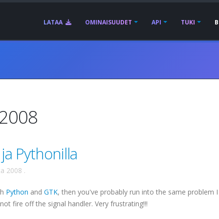
LATAA
OMINAISUUDET
API
TUKI
B
 2008
ja Pythonilla
ta 2008
.
th
Python
and
GTK
, then you've probably run into the same problem I 
 fire off the signal handler. Very frustrating!!!