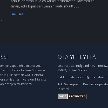
selaus, trimmaus ja esikatselut tuntuvat sulavammilta
ilman, että lopullisen viennin laatu muuttuu....
Lue lisää
..
SSI
OTA YHTEYTTÄ
™ on vapaa ohjelmisto: voit
Osoite:
2931 Ridge Rd #101, Rockwal
ja/tai muokata sitä Free Software
75032, United States
onin julkaiseman GNU General
Sähköposti:
support@openshot.or
cense -lisenssin version 3 tai sitä
n ehtojen mukaisesti.
Tuki
Sähköposti:
·
Keskustelupalsta
Discord