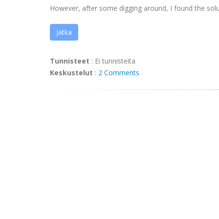
However, after some digging around, I found the solutio
Jatka
Tunnisteet
:
Ei tunnisteita
Keskustelut
:
2 Comments