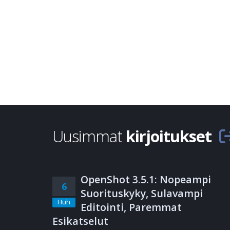
Uusimmat
kirjoitukset
OpenShot 3.5.1: Nopeampi
6
Suorituskyky, Sulavampi
Huh
Editointi, Paremmat
Esikatselut