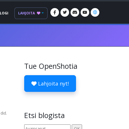
LOGI
LAHJOITA
Tue OpenShotia
Lahjoita nyt!
did.
Etsi blogista