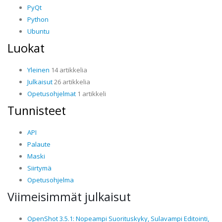
PyQt
Python
Ubuntu
Luokat
Yleinen
14 artikkelia
Julkaisut
26 artikkelia
Opetusohjelmat
1 artikkeli
Tunnisteet
API
Palaute
Maski
Siirtymä
Opetusohjelma
Viimeisimmät julkaisut
OpenShot 3.5.1: Nopeampi Suorituskyky, Sulavampi Editointi,