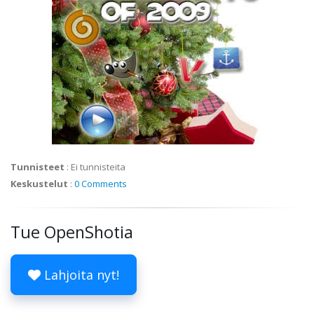
Tunnisteet
:
Ei tunnisteita
Keskustelut
:
0 Comments
Tue OpenShotia
Lahjoita nyt!