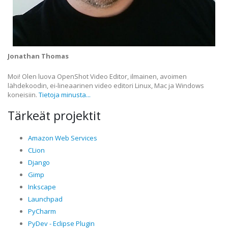
Jonathan Thomas
Moi! Olen luova OpenShot Video Editor, ilmainen, avoimen
lähdekoodin, ei-lineaarinen video editori Linux, Mac ja Windows
koneisiin.
Tietoja minusta...
Tärkeät projektit
Amazon Web Services
CLion
Django
Gimp
Inkscape
Launchpad
PyCharm
PyDev - Eclipse Plugin