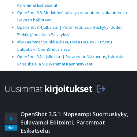
Paremmat Esikatselut
OpenShot 3.5: Merkittävä päivitys nopeuteen, vakauteen ja
luovaan hallintaan
OpenShot 3.4 Julkaistu | Parannettu Suorituskyky, Uudet
Efektit, Jännittäviä Päivityksiä!
Älykkäämmät Muokkaukset, Upea Design | Tutustu
Uutuuksiin OpenShot 3.3:ssa
OpenShot 3.2.1 Julkaistu | Parannettu Vakavuus, Lukuisia
Korjauksia ja Sujuvammat Käynnistykset!
Uusimmat
kirjoitukset
OpenShot 3.5.1: Nopeampi Suorituskyky,
6
Sulavampi Editointi, Paremmat
Huh
Esikatselut