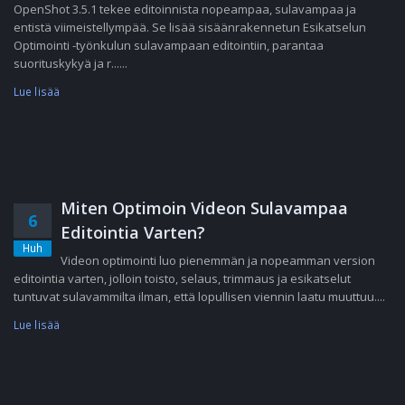
OpenShot 3.5.1 tekee editoinnista nopeampaa, sulavampaa ja
entistä viimeistellympää. Se lisää sisäänrakennetun Esikatselun
Optimointi -työnkulun sulavampaan editointiin, parantaa
suorituskykyä ja r......
Lue lisää
Miten Optimoin Videon Sulavampaa
6
Editointia Varten?
Huh
Videon optimointi luo pienemmän ja nopeamman version
editointia varten, jolloin toisto, selaus, trimmaus ja esikatselut
tuntuvat sulavammilta ilman, että lopullisen viennin laatu muuttuu....
Lue lisää