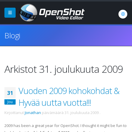
Blogi
Arkistot 31. joulukuuta 2009
Vuoden 2009 kohokohdat &
31
Hyvää uutta vuotta!!!
Jou
Kirjoittanut
Jonathan
päivämäärä
31. joulukuuta 2009
.
2009 has been a great year for OpenShot. I thought it might be fun to