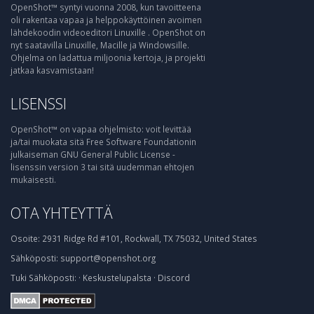
OpenShot™ syntyi vuonna 2008, kun tavoitteena
oli rakentaa vapaa ja helppokäyttöinen avoimen
lähdekoodin videoeditori Linuxille . OpenShot on
nyt saatavilla Linuxille, Macille ja Windowsille.
Ohjelma on ladattua miljoonia kertoja, ja projekti
jatkaa kasvamistaan!
LISENSSI
OpenShot™ on vapaa ohjelmisto: voit levittää
ja/tai muokata sitä Free Software Foundationin
julkaiseman GNU General Public License -
lisenssin version 3 tai sitä uudemman ehtojen
mukaisesti.
OTA YHTEYTTÄ
Osoite:
2931 Ridge Rd #101, Rockwall, TX 75032, United States
Sähköposti:
support@openshot.org
Tuki
Sähköposti:
·
Keskustelupalsta
·
Discord