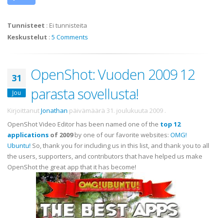
Tunnisteet
:
Ei tunnisteita
Keskustelut
:
5 Comments
OpenShot: Vuoden 2009 12
31
parasta sovellusta!
Jou
Kirjoittanut
Jonathan
päivämäärä
31. joulukuuta 2009
.
OpenShot Video Editor has been named one of the
top 12
applications
of 2009
by one of our favorite websites:
OMG!
Ubuntu!
So, thank you for including us in this list, and thank you to all
the users, supporters, and contributors that have helped us make
OpenShot the great app that it has become!