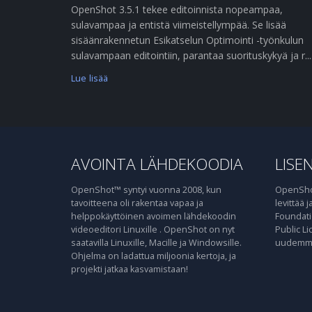
OpenShot 3.5.1 tekee editoinnista nopeampaa,
sulavampaa ja entistä viimeistellympää. Se lisää
sisäänrakennetun Esikatselun Optimointi -työnkulun
sulavampaan editointiin, parantaa suorituskykyä ja r....
Lue lisää
AVOINTA LÄHDEKOODIA
LISEN
OpenShot™ syntyi vuonna 2008, kun
OpenShot
tavoitteena oli rakentaa vapaa ja
levittää 
helppokäyttöinen avoimen lähdekoodin
Foundati
videoeditori Linuxille . OpenShot on nyt
Public Li
saatavilla Linuxille, Macille ja Windowsille.
uudemma
Ohjelma on ladattua miljoonia kertoja, ja
projekti jatkaa kasvamistaan!