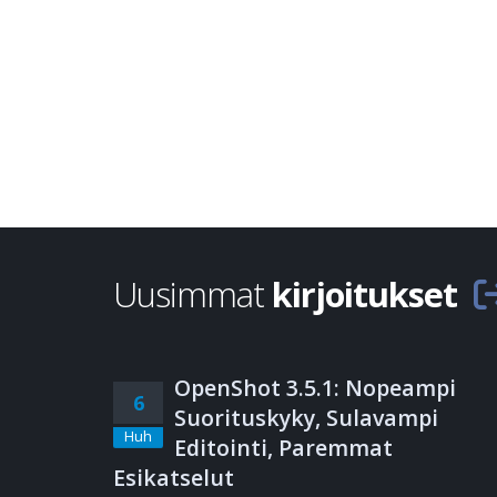
Uusimmat
kirjoitukset
OpenShot 3.5.1: Nopeampi
6
Suorituskyky, Sulavampi
Huh
Editointi, Paremmat
Esikatselut