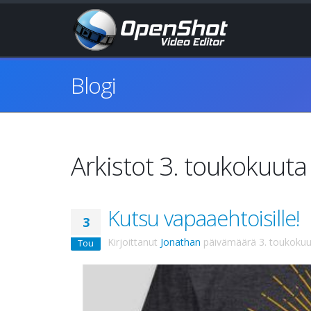
Blogi
Arkistot 3. toukokuut
Kutsu vapaaehtoisille!
3
Kirjoittanut
Jonathan
päivämäärä
3. toukoku
Tou