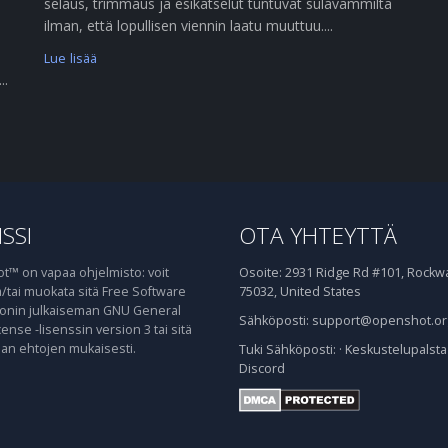
selaus, trimmaus ja esikatselut tuntuvat sulavammilta
ilman, että lopullisen viennin laatu muuttuu....
Lue lisää
..
SSI
OTA YHTEYTTÄ
™ on vapaa ohjelmisto: voit
Osoite:
2931 Ridge Rd #101, Rockwal
ja/tai muokata sitä Free Software
75032, United States
onin julkaiseman GNU General
Sähköposti:
support@openshot.or
cense -lisenssin version 3 tai sitä
n ehtojen mukaisesti.
Tuki
Sähköposti:
·
Keskustelupalsta
Discord