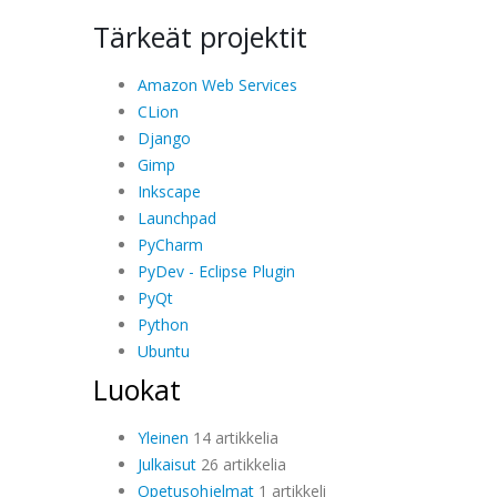
Tärkeät projektit
Amazon Web Services
CLion
Django
Gimp
Inkscape
Launchpad
PyCharm
PyDev - Eclipse Plugin
PyQt
Python
Ubuntu
Luokat
Yleinen
14 artikkelia
Julkaisut
26 artikkelia
Opetusohjelmat
1 artikkeli