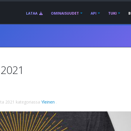
LATAA
OMINAISUUDET
API
TUKI
B
a 2021
uta 2021
kategoriassa
Yleinen
.