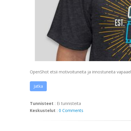
OpenShot etsii motivoituneita ja innostuneita vapaaeht
Jatka
Tunnisteet
:
Ei tunnisteita
Keskustelut
:
0 Comments