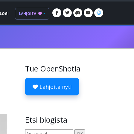
LOGI
LAHJOITA
Tue OpenShotia
Lahjoita nyt!
Etsi blogista