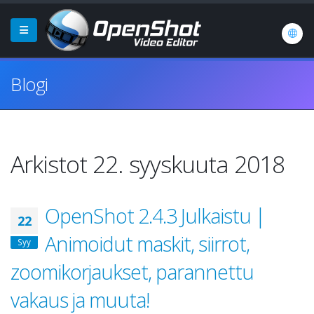
Blogi
Arkistot 22. syyskuuta 2018
OpenShot 2.4.3 Julkaistu |
22
Animoidut maskit, siirrot,
Syy
zoomikorjaukset, parannettu
vakaus ja muuta!