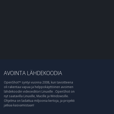
AVOINTA LÄHDEKOODIA
OpenShot™ syntyi vuonna 2008, kun tavoitteena
oli rakentaa vapaa ja helppokäyttöinen avoimen
lähdekoodin videoeditori Linuxille . OpenShot on
nyt saatavilla Linuxille, Macille ja Windowsille.
Ohjelma on ladattua miljoonia kertoja, ja projekti
jatkaa kasvamistaan!