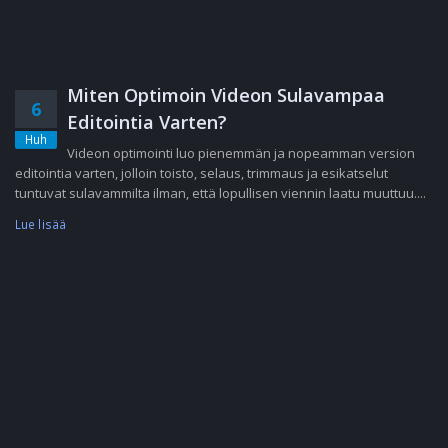
Miten Optimoin Videon Sulavampaa
6
Editointia Varten?
Huh
Videon optimointi luo pienemmän ja nopeamman version
editointia varten, jolloin toisto, selaus, trimmaus ja esikatselut
tuntuvat sulavammilta ilman, että lopullisen viennin laatu muuttuu....
Lue lisää