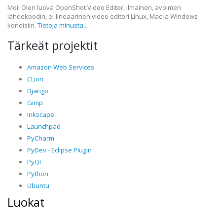
Moi! Olen luova OpenShot Video Editor, ilmainen, avoimen
lähdekoodin, ei-lineaarinen video editori Linux, Mac ja Windows
koneisiin.
Tietoja minusta...
Tärkeät projektit
Amazon Web Services
CLion
Django
Gimp
Inkscape
Launchpad
PyCharm
PyDev - Eclipse Plugin
PyQt
Python
Ubuntu
Luokat