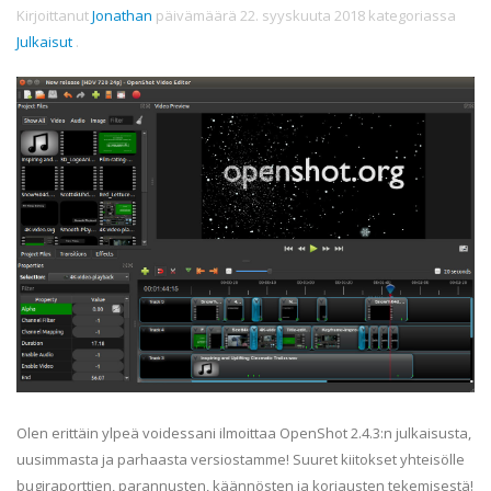
Kirjoittanut
Jonathan
päivämäärä
22. syyskuuta 2018
kategoriassa
Julkaisut
.
Olen erittäin ylpeä voidessani ilmoittaa OpenShot 2.4.3:n julkaisusta,
uusimmasta ja parhaasta versiostamme! Suuret kiitokset yhteisölle
bugiraporttien, parannusten, käännösten ja korjausten tekemisestä!