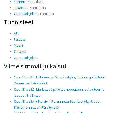
Yleinen
14 artikkelia
Julkaisut
26 artikkelia
Opetusohjelmat
1 artikkeli
Tunnisteet
API
Palaute
Maski
Siirtymä
Opetusohjelma
Viimeisimmät julkaisut
OpenShot 3.5.1: Nopeampi Suorituskyky, Sulavampi Editointi,
Paremmat Esikatselut
OpenShot 3.5: Merkittävä päivitys nopeuteen, vakauteen ja
luovaan hallintaan
OpenShot 3.4 Julkaistu | Parannettu Suorituskyky, Uudet
Efektit, Jännittäviä Päivityksiä!