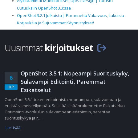
Älykkäämmät Muokkaukset, Upea Design | Tutustu
Uutuuksiin OpenShot 3.3:ssa
OpenShot 3.2.1 Julkaistu | Parannettu Vakavuus, Lukuisia
Korjauksia ja Sujuvammat Käynnistykset!
Uusimmat
kirjoitukset
OpenShot 3.5.1: Nopeampi Suorituskyky,
6
Sulavampi Editointi, Paremmat
Huh
Esikatselut
OpenShot 3.5.1 tekee editoinnista nopeampaa, sulavampaa ja
entistä viimeistellympää. Se lisää sisäänrakennetun Esikatselun
Optimointi -työnkulun sulavampaan editointiin, parantaa
suorituskykyä ja r......
Lue lisää