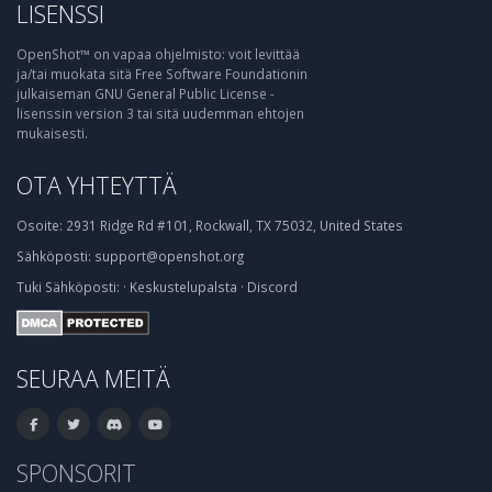
LISENSSI
OpenShot™ on vapaa ohjelmisto: voit levittää
ja/tai muokata sitä Free Software Foundationin
julkaiseman GNU General Public License -
lisenssin version 3 tai sitä uudemman ehtojen
mukaisesti.
OTA YHTEYTTÄ
Osoite:
2931 Ridge Rd #101, Rockwall, TX 75032, United States
Sähköposti:
support@openshot.org
Tuki
Sähköposti:
·
Keskustelupalsta
·
Discord
SEURAA MEITÄ
SPONSORIT